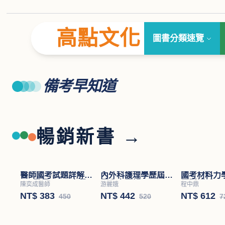
高點文化
圖書分類速覽
備考早知道
暢銷新書 →
醫師國考試題詳解
內外科護理學歷屆試
國考材料力
(Ⅱ)醫學(四)－小兒
題分章題解
題型解析
陳奕成醫師
游麗娥
程中鼎
科
NT$ 383
NT$ 442
NT$ 612
450
520
7