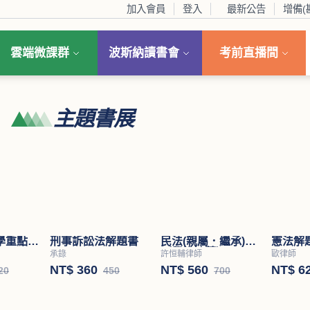
加入會員
登入
最新公告
增備(
雲端微課群
波斯納讀書會
考前直播間
主題書展
學重點暨
刑事訴訟法解題書
民法(親屬．繼承)
憲法解
（學說論著）
承錄
許恒輔律師
歐律師
NT$ 360
NT$ 560
NT$ 6
20
450
700