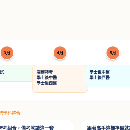
3月
4月
5月
考試
關務特考
學士後中醫
學士後中醫
學士後西醫
學士後西醫
#跨學科整合
跨考組合，備考就讀這一套
跟著高手這樣準備就