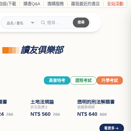
勘誤)下載
購書Q&A
團購服務
離我最近的書店
全站活動
搜尋
讀友俱樂部
高普特考
證照考試
升學考試
題書
土地法規論
透明的刑法解題書
許文昌博士
張鏡榮律師
24
NT$ 560
NT$ 640
780
700
800
看更多