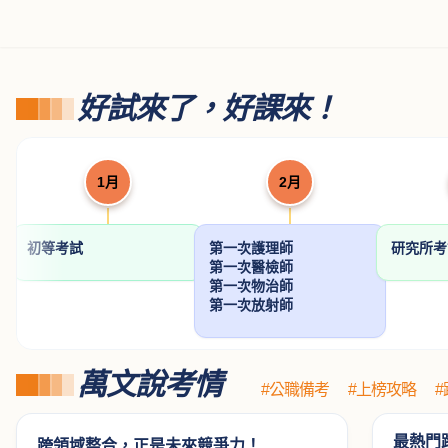
好試來了，好課來！
1月
2月
初等考試
第一次護理師
研究所
第一次醫檢師
第一次物治師
第一次放射師
萬文說考情
#公職備考
#上榜攻略
最熱門
跨領域整合，正是未來競爭力！