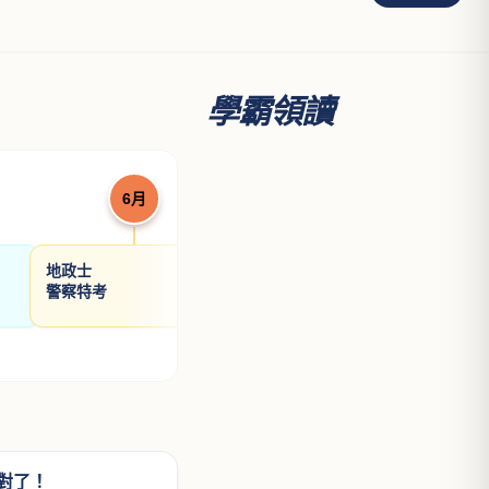
學霸領讀
6月
7月
地政士
高考三級
律師/
警察特考
普通考試
司法
第二次護理師
會計
第二次醫檢師
不動
對了！