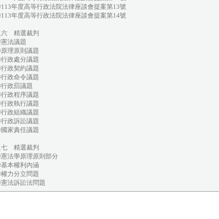
113年度高等行政法院法律座談會提案第13號
113年度高等行政法院法律座談會提案第14號
題六 精選裁判
憲法議題
原理原則議題
行政處分議題
行政契約議題
行政命令議題
行政罰議題
行政程序議題
行政執行議題
行政組織議題
行政訴訟議題
國家責任議題
題七 精選裁判
憲法學原理原則部分
基本權利內涵
權力分立問題
憲法訴訟法問題