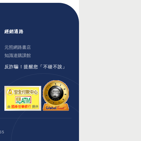
經銷通路
元照網路書店
知識達購課館
反詐騙！提醒您「不碰不說」
65