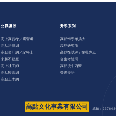
公職證照
升學系列
高上高普考／國營考
高點轉學考插大
高點法律網
高點研究所
高點會計網／記帳士
高點甄試網 / 在職專班
來勝不動產
台生考陸研
高上社工師
高點後中西醫
高點醫護網
登峰美語
高點土木網
高點文化事業有限公司
統編：237648