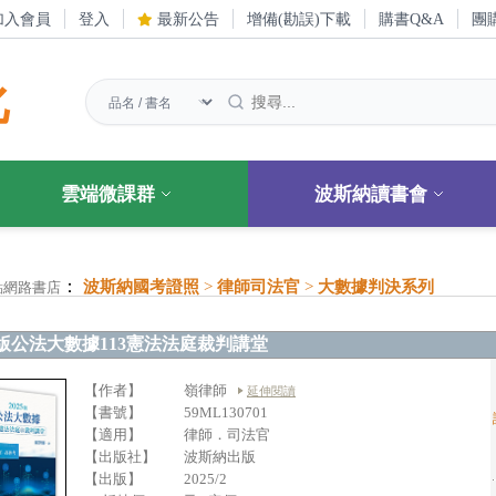
加入會員
登入
最新公告
增備(勘誤)下載
購書Q&A
團
化
雲端微課群
波斯納讀書會
：
波斯納國考證照
>
律師司法官
>
大數據判決系列
點網路書店
25版公法大數據113憲法法庭裁判講堂
【作者】
嶺律師
延伸閱讀
【書號】
59ML130701
【適用】
律師．司法官
【出版社】
波斯納出版
【出版】
2025/2