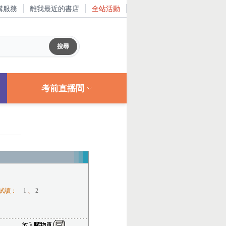
購服務
離我最近的書店
全站活動
考前直播間
試讀：
1
、
2