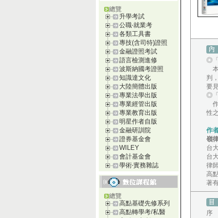
總覽
升學考試
公職‧就業考
各類工具書
專技(含司特)證照
金融證照考試
◎
語言檢測進修
本
波斯納國考證照
判
知識達文化
要
大陸簡體出版
◎
專業法學出版
作
專業經管出版
性
專業教育出版
明星作者自版
作
金融研訓院
嶺
證券基金會
台
WILEY
台
會計基金會
律
學術‧實務雜誌
高
著有
總覽
高點基礎先修系列
高點轉學考/私醫
序