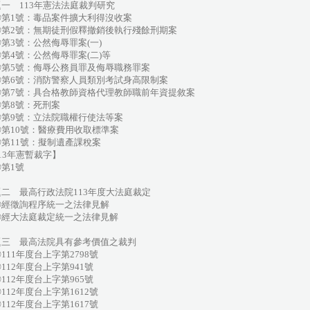
一 113年憲法法庭裁判研究
第1號：毒品案件擴大利得沒收案
第2號：無期徒刑假釋撤銷後執行殘餘刑期案
第3號：公然侮辱罪案(一)
第4號：公然侮辱罪案(二)等
第5號：侮辱公務員罪及侮辱職務罪案
第6號：消防警察人員類別考試身高限制案
第7號：具合格教師資格代理教師職前年資提敘案
第8號：死刑案
第9號：立法院職權行使法等案
第10號：醫療費用收取標準案
第11號：擬制遺產課稅案
13年憲暫裁字】
第1號
題二 最高行政法院113年度大法庭裁定
經徵詢程序統一之法律見解
經大法庭裁定統一之法律見解
題三 最高法院具有參考價值之裁判
11年度台上字第2798號
12年度台上字第941號
12年度台上字第965號
12年度台上字第1612號
12年度台上字第1617號