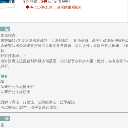
9
折特價：
540
元 ( 定價
600
)
115/8/31前，波斯納書系85折
「實務錦囊」：
書整編113年度憲法法庭裁判、大法庭裁定、實務選輯、高等行政法院法律座
，為研究我國公法學實務發展之重要參考書籍。除此之外，本版亦收入民事、刑
見解。
「針對性訓練」：
者針對憲法法庭裁判舉辦多場講座，相關影音收錄於本書；此外，亦有收錄作
之評析。
者簡介
律師
大法研所公法組博士班
大法研所公法組碩士
師
點講師（憲法、行政法、法院組織法、法學緒論）
考試書籍計23本；法學論述20餘篇。
 言