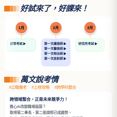
好試來了，好課來！
1月
2月
3月
初等考試
第一次護理師
研究所考試
關
第一次醫檢師
學
第一次物治師
學
第一次放射師
萬文說考情
#公職備考
#上榜攻略
#跨學科整合
跨領域整合，正是未來競爭力！
擔心AI改變職場版圖？
取得第二專長、第二張證照已成趨勢，