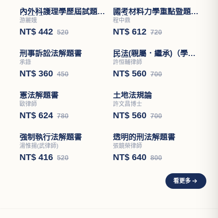
內外科護理學歷屆試題分
國考材料力學重點暨題型
章題解
解析
游麗娥
程中鼎
NT$ 442
NT$ 612
520
720
刑事訴訟法解題書
民法(親屬．繼承)（學說
論著）
承錄
許恒輔律師
NT$ 360
NT$ 560
450
700
憲法解題書
土地法規論
歐律師
許文昌博士
NT$ 624
NT$ 560
780
700
強制執行法解題書
透明的刑法解題書
湯惟揚(武律師)
張鏡榮律師
NT$ 416
NT$ 640
520
800
看更多