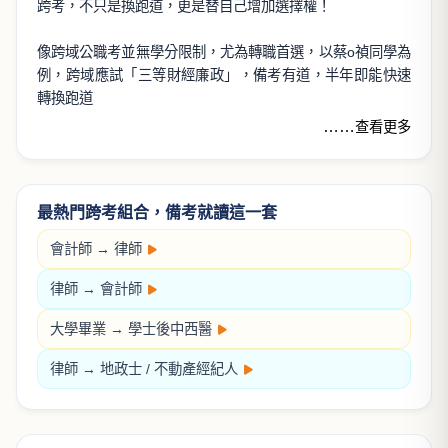
跨考，不只是換跑道，更是替自己增加選擇權！
像跨域公職考並無學分限制，尤為轉職首選，以蔡o禎同學為
例，跨域應試「三等財經廉政」，備考有道，半年即能快速
轉換跑道
……
查看更多
最熱門跨考組合，備考就讀這一套
會計師
→
律師
律師
→
會計師
大學畢業 →
學士後中西醫
律師
→
地政士
/
不動產經紀人