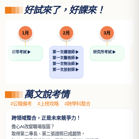
好試來了，好課來！
1月
2月
3月
初等考試
第一次護理師
研究所考試
關
第一次醫檢師
學
第一次物治師
學
第一次放射師
萬文說考情
#公職備考
#上榜攻略
#跨學科整合
跨領域整合，正是未來競爭力！
擔心AI改變職場版圖？
取得第二專長、第二張證照已成趨勢，