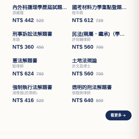
內外科護理學歷屆試題分
國考材料力學重點暨題型
章題解
解析
游麗娥
程中鼎
NT$ 442
NT$ 612
520
720
刑事訴訟法解題書
民法(親屬．繼承)（學說
論著）
承錄
許恒輔律師
NT$ 360
NT$ 560
450
700
憲法解題書
土地法規論
歐律師
許文昌博士
NT$ 624
NT$ 560
780
700
強制執行法解題書
透明的刑法解題書
湯惟揚(武律師)
張鏡榮律師
NT$ 416
NT$ 640
520
800
看更多