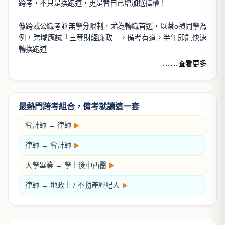
跨考，不只是換跑道，更是替自己增加選擇權！
像跨域公職考並無學分限制，尤為轉職首選，以蔡o禎同學為
例，跨域應試「三等財經廉政」，備考有道，半年即能快速
轉換跑道
……
查看更多
最熱門跨考組合，備考就讀這一套
會計師
→
律師
律師
→
會計師
大學畢業 →
學士後中西醫
律師
→
地政士
/
不動產經紀人