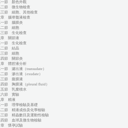
一節 顏色外觀
二節 微生物檢查
三節 細胞、其他檢查
六章 腦脊髓液檢查
一節 腦膜炎
二節 細胞
三節 生化檢查
七章 關節液
一節 生化檢查
二節 結晶
三節 細胞
四節 關節炎
八章 體腔液分析
節 濾出液（transudate）
節 滲出液（exudate）
三節 腹膜液
節 胸膜液（pleural fluid）
五節 乳糜積水
六節 實驗
九章 精液
一節 理學檢驗及基礎
二節 精液成份及化學檢驗
三節 精蟲數目及運動性檢驗
四節 血球及微生物檢驗
十章 懷孕試驗