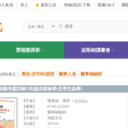
加入會員
登入
最新公告
增備(勘誤)下載
購書Q&A
團
化
雲端微課群
波斯納讀書會
：
專技(含司特)證照
>
醫事人員
>
醫事檢驗師
點網路書店
師國考題詳解(Ⅶ)臨床鏡檢學(含寄生蟲學)
【作者】
陳連城．康情
延伸閱讀
【書號】
67MC221005
【適用】
醫事檢驗師
【出版社】
高點文化
【出版】
2025/8