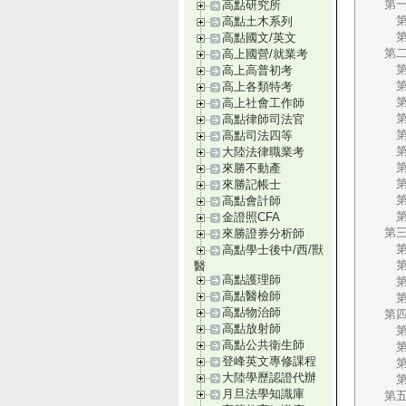
第
高點研究所
第
高點土木系列
第
高點國文/英文
第
高上國營/就業考
第
高上高普初考
第
高上各類特考
第
高上社會工作師
第
高點律師司法官
第
高點司法四等
第
大陸法律職業考
第
來勝不動產
第
來勝記帳士
第
高點會計師
第
金證照CFA
第
來勝證券分析師
第一
高點學士後中/西/獸
第
醫
高點護理師
第
高點醫檢師
第
高點物治師
第
高點放射師
第
高點公共衛生師
第
登峰英文專修課程
第
大陸學歷認證代辦
第
月旦法學知識庫
第