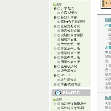
總覽
升學考試
公職‧就業考
各類工具書
專技(含司特)證照
作
金融證照考試
．
語言檢測進修
．
波斯納國考證照
．
知識達文化
．
大陸簡體出版
本
專業法學出版
本
專業經管出版
試
專業教育出版
冊
明星作者自版
本
金融研訓院
歷
證券基金會
試
WILEY
閱
會計基金會
合
學術‧實務雜誌
握
總覽
考
高點基礎先修系列
歷
高點轉學考/私醫