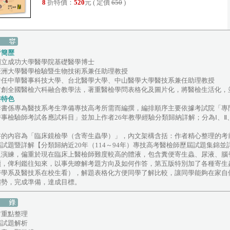
8
折特價：
520
元 ( 定價
650
)
者簡歷
國立成功大學醫學院基礎醫學博士
亞洲大學醫學檢驗暨生物技術系兼任助理教授
曾任中華醫事科技大學、台北醫學大學、中山醫學大學醫技系兼任助理教授
首創全國醫檢六科融合教學法，著重醫檢學問表格化及圖片化，將醫檢生活化，
書特色
套書係專為醫技系考生準備專技高考所需而編撰，編排順序主要依據考試院「專
醫事檢驗師考試各應試科目」並加上作者26年教學經驗分類歸納詳解；分為Ⅰ、Ⅱ
。
書的內容為「臨床鏡檢學（含寄生蟲學）」，內文架構含括：作者精心整理的考
屆試題暨詳解【分類歸納近20年（114～94年）專技高考醫檢師歷屆試題集錦
題演練，偏重於現在臨床上醫檢師難度較高的體液，包含糞便寄生蟲、尿液、腦
讀，俾利鑑往知來，以事先瞭解考題方向及如何作答，第五版特別加了各種寄生
醫學系及醫技系在校生看），解題表格化方便同學了解比較，讓同學能夠在家自
趨勢，完成準備，達成目標。
前重點整理
屆試題解析