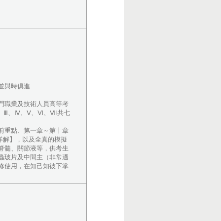
並與時俱進
門職業及技術人員高等考
、Ⅲ、Ⅳ、Ⅴ、Ⅵ、Ⅶ共七
前重點、第一章～第十章
並詳解】，以及全真的模擬
脊髓、關節液等，供考生
蟲玻片及中間主（非常適
修使用，在知己知彼下掌