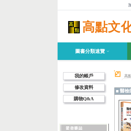
高點文
圖書分類速覽
我的帳戶
高
修改資料
醫檢
購物Q&A