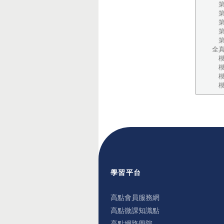
第
第
第
第
第
全
模
模
模
模
學習平台
高點會員服務網
高點微課知識點
高點網路學院