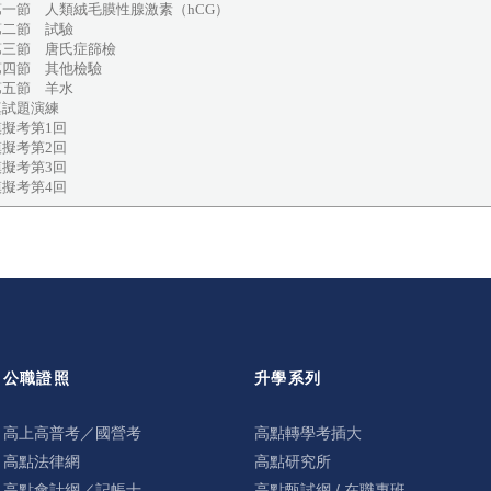
一節 人類絨毛膜性腺激素（hCG）
二節 試驗
三節 唐氏症篩檢
四節 其他檢驗
五節 羊水
真試題演練
擬考第1回
擬考第2回
擬考第3回
擬考第4回
公職證照
升學系列
高上高普考／國營考
高點轉學考插大
高點法律網
高點研究所
高點會計網／記帳士
高點甄試網 / 在職專班