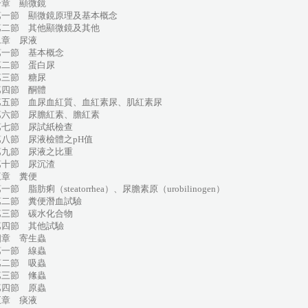
一章 顯微鏡
一節 顯微鏡原理及基本概念
二節 其他顯微鏡及其他
二章 尿液
一節 基本概念
二節 蛋白尿
三節 糖尿
四節 酮體
五節 血尿血紅質、血紅素尿、肌紅素尿
六節 尿膽紅素、膽紅素
七節 尿試紙檢查
八節 尿液檢體之pH值
九節 尿液之比重
十節 尿沉渣
三章 糞便
節 脂肪痢（steatorrhea）、尿膽素原（urobilinogen）
二節 糞便潛血試驗
三節 碳水化合物
四節 其他試驗
四章 寄生蟲
一節 線蟲
二節 吸蟲
三節 絛蟲
四節 原蟲
五章 痰液