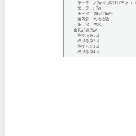
第一節 人類絨毛膜性腺激素（h
第二節 試驗
第三節 唐氏症篩檢
第四節 其他檢驗
第五節 羊水
全真試題演練
模擬考第1回
模擬考第2回
模擬考第3回
模擬考第4回