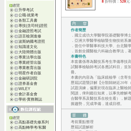
8
折特價：
520
元
總覽
升學考試
公職‧就業考
各類工具書
專技(含司特)證照
作者簡歷
金融證照考試
．國立成功大學醫學院基礎醫學博
語言檢測進修
．亞洲大學醫學檢驗暨生物技術系
波斯納國考證照
．曾任中華醫事科技大學、台北醫
知識達文化
．首創全國醫檢六科融合教學法，
大陸簡體出版
本書特色
專業法學出版
本套書係專為醫技系考生準備專技
專業經管出版
試醫事檢驗師考試各應試科目」並加
專業教育出版
冊。
明星作者自版
本書的內容為「臨床鏡檢學（含寄
金融研訓院
歷屆試題暨詳解【分類歸納近20年
證券基金會
試題演練，偏重於現在臨床上醫檢
WILEY
閱讀，俾利鑑往知來，以事先瞭解
會計基金會
合醫學系及醫技系在校生看），解
學術‧實務雜誌
握趨勢，完成準備，達成目標。
總覽
考前重點整理
高點基礎先修系列
歷屆試題解析
高點轉學考/私醫