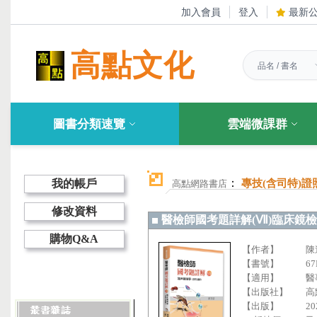
加入會員
登入
最新
高點文化
圖書分類速覽
雲端微課群
：
我的帳戶
專技(含司特)證
高點網路書店
修改資料
醫檢師國考題詳解(Ⅶ)臨床鏡檢
購物Q&A
【作者】
陳
【書號】
67
【適用】
醫
【出版社】
高
【出版】
20