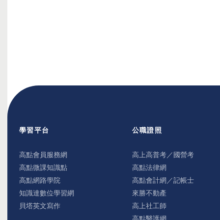
學習平台
公職證照
高點會員服務網
高上高普考／國營考
高點微課知識點
高點法律網
高點網路學院
高點會計網／記帳士
知識達數位學習網
來勝不動產
貝塔英文寫作
高上社工師
高點醫護網