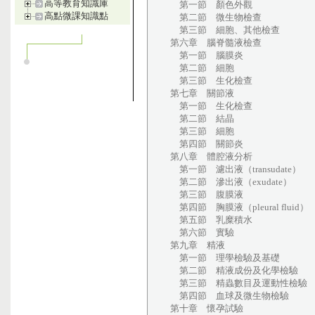
高等教育知識庫
第一節 顏色外觀
高點微課知識點
第二節 微生物檢查
第三節 細胞、其他檢查
第六章 腦脊髓液檢查
第一節 腦膜炎
第二節 細胞
第三節 生化檢查
第七章 關節液
第一節 生化檢查
第二節 結晶
第三節 細胞
第四節 關節炎
第八章 體腔液分析
第一節 濾出液（transudate）
第二節 滲出液（exudate）
第三節 腹膜液
第四節 胸膜液（pleural fluid）
第五節 乳糜積水
第六節 實驗
第九章 精液
第一節 理學檢驗及基礎
第二節 精液成份及化學檢驗
第三節 精蟲數目及運動性檢驗
第四節 血球及微生物檢驗
第十章 懷孕試驗