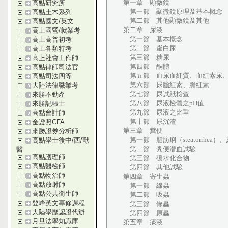
第一章 顯微鏡
高點研究所
第一節 顯微鏡原理及基本概念
高點土木系列
第二節 其他顯微鏡及其他
高點國文/英文
第二章 尿液
高上國營/就業考
第一節 基本概念
高上高普初考
第二節 蛋白尿
高上各類特考
第三節 糖尿
高上社會工作師
第四節 酮體
高點律師司法官
第五節 血尿血紅質、血紅素尿、
高點司法四等
第六節 尿膽紅素、膽紅素
大陸法律職業考
第七節 尿試紙檢查
來勝不動產
第八節 尿液檢體之pH值
來勝記帳士
第九節 尿液之比重
高點會計師
第十節 尿沉渣
金證照CFA
第三章 糞便
來勝證券分析師
第一節 脂肪痢（steatorrhea）、尿
高點學士後中/西/獸
第二節 糞便潛血試驗
醫
高點護理師
第三節 碳水化合物
高點醫檢師
第四節 其他試驗
高點物治師
第四章 寄生蟲
高點放射師
第一節 線蟲
高點公共衛生師
第二節 吸蟲
登峰英文專修課程
第三節 絛蟲
大陸學歷認證代辦
第四節 原蟲
月旦法學知識庫
第五章 痰液