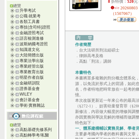
8
折特價：
520
元
總覽
20260
升學考試
（1507067）
公職‧就業考
各類工具書
專技(含司特)證照
金融證照考試
語言檢測進修
波斯納國考證照
作者簡歷
知識達文化
．台大法研所刑法組碩士
大陸簡體出版
．律師高考及格
專業法學出版
．高點「刑法」講師
專業經管出版
專業教育出版
本書特色
明星作者自版
本書將眾多複雜的刑分概念體系化
金融研訓院
源，以免流於形式上的背誦，如此
證券基金會
名，作者特地把時常放在一起考的
WILEY
憶。
會計基金會
本次改版更新近一年來公布的最高
學術‧實務雜誌
（§272-1）、妨害幼童發育罪（§28
新修法，內容做大幅度的增修與調整，
亦因實務與學說見解的增補而做調
特色如下：
總覽
一、體系建構輔以實務見解、學者
高點基礎先修系列
主要參考國內學者的教科書與文章
高點轉學考/私醫