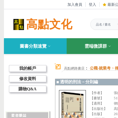
加入會員
登入
最新
高點文化
圖書分類速覽
雲端微課群
：
我的帳戶
公職‧就業考
>
高點網路書店
修改資料
透明的刑法－分則編
購物Q&A
【作者】
張
【書號】
51
【適用】
律
【出版社】
高
【出版】
20