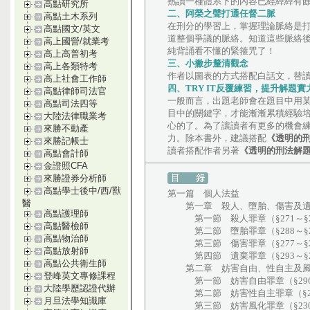
熟讀一種體系下的內容已經綽綽有
高點研究所
二、阿榮之聲打通任督二脈
高點土木系列
在刑分的學習上，掌握理論脈絡是
高點國文/英文
道整個爭議的脈絡。知道這些脈絡
高上國營/就業考
純背誦看不懂的緊箍咒了！
高上高普初考
三、小撇步釐清觀念
高上各類特考
作者以圖表的方式搭配白話文，替
高上社會工作師
四、TRY IT反覆練習，提升解題實
高點律師司法官
一般而言，出題老師會在題目中用
高點司法四等
目中的關鍵字，才能漸漸累積經驗
大陸法律職業考
心的了。為了讓讀者有更多的機會
來勝不動產
力。除本書外，建議搭配
《透明的
來勝記帳士
讀者搭配作者另著
《透明的刑法解
高點會計師
金證照CFA
來勝證券分析師
高點學士後中/西/獸
第一篇 個人法益
醫
第一章 殺人、墮胎、傷害及遺
高點護理師
第一節 殺人罪章（§271～§2
高點醫檢師
第二節 墮胎罪章（§288～§2
高點物治師
第三節 傷害罪章（§277～§2
高點放射師
第四節 遺棄罪章（§293～§2
高點公共衛生師
第二章 妨害自由、性自主及風
登峰英文專修課程
第一節 妨害自由罪章（§296～
大陸學歷認證代辦
第二節 妨害性自主罪章（§221～
月旦法學知識庫
第三節 妨害風化罪章（§230～