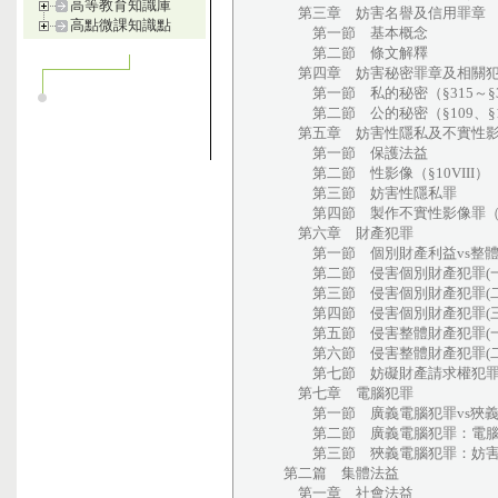
高等教育知識庫
第三章 妨害名譽及信用罪章
高點微課知識點
第一節 基本概念
第二節 條文解釋
第四章 妨害秘密罪章及相關
第一節 私的秘密（§315～§3
第二節 公的秘密（§109、§1
第五章 妨害性隱私及不實性影
第一節 保護法益
第二節 性影像（§10VIII）
第三節 妨害性隱私罪
第四節 製作不實性影像罪（§3
第六章 財產犯罪
第一節 個別財產利益vs整體
第二節 侵害個別財產犯罪(一
第三節 侵害個別財產犯罪(二
第四節 侵害個別財產犯罪(三
第五節 侵害整體財產犯罪(一)
第六節 侵害整體財產犯罪(二
第七節 妨礙財產請求權犯罪：贓
第七章 電腦犯罪
第一節 廣義電腦犯罪vs狹義
第二節 廣義電腦犯罪：電腦詐欺罪（
第三節 狹義電腦犯罪：妨害電腦使
第二篇 集體法益
第一章 社會法益