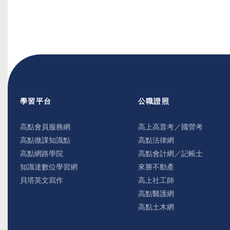
學習平台
公職證照
高點會員服務網
高上高普考／國營考
高點微課知識點
高點法律網
高點網路學院
高點會計網／記帳士
知識達數位學習網
來勝不動產
貝塔英文寫作
高上社工師
高點醫護網
高點土木網