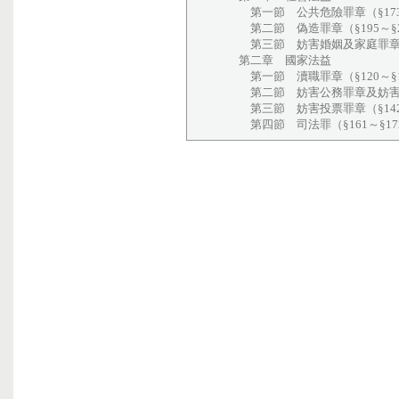
第一節 公共危險罪章（§173～
第二節 偽造罪章（§195～§2
第三節 妨害婚姻及家庭罪章（§2
第二章 國家法益
第一節 瀆職罪章（§120～§1
第二節 妨害公務罪章及妨害秩序罪章
第三節 妨害投票罪章（§142～
第四節 司法罪（§161～§17