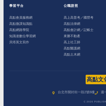
學習平台
公職證照
高點會員服務網
高上高普考／國營考
高點微課知識點
高點法律網
高點網路學院
高點會計網／記帳士
知識達數位學習網
來勝不動產
貝塔英文寫作
高上社工師
高點醫護網
高點土木網
高點文
台北市開封街一段2號8樓
週一
C 2026 PUBLIS