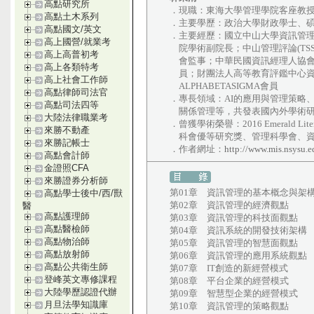
高點研究所
．現職：東海大學管理學院客座教
高點土木系列
．主要學歷：政治大學財政學士、
高點國文/英文
．主要經歷：國立中山大學資訊管理
高上國營/就業考
院學術副院長；中山管理評論(TS
高上高普初考
會監事；中華民國資訊經理人協會理
高上各類特考
員；財團法人高等教育評鑑中心資
高上社會工作師
ALPHABETASIGMA會員
高點律師司法官
．專長領域：AI的應用與管理策略
高點司法四等
關係管理等，共發表國內外學術研
大陸法律職業考
．曾獲學術榮譽：2016 Emerald Lite
來勝不動產
科會優等研究獎、管理科學會、資
來勝記帳士
．作者網址：
http://www.mis.nsysu.e
高點會計師
金證照CFA
來勝證券分析師
第01章 資訊管理的基本概念與架
高點學士後中/西/獸
第02章 資訊管理的經濟觀點
醫
高點護理師
第03章 資訊管理的科技面觀點
高點醫檢師
第04章 資訊系統的開發技術架構
高點物治師
第05章 資訊管理的智慧面觀點
高點放射師
第06章 資訊管理的應用系統觀點
高點公共衛生師
第07章 IT創造的新經營模式
登峰英文專修課程
第08章 平台企業的經營模式
大陸學歷認證代辦
第09章 智慧型企業的經營模式
月旦法學知識庫
第10章 資訊管理的策略觀點