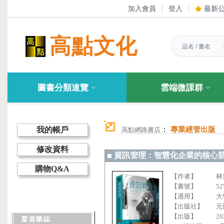
加入會員
登入
最新
高點文化
圖書分類速覽
雲端微課群
：
我的帳戶
專業經管出版
高點網路書店
修改資料
資訊管理：智慧化企業的核心
購物Q&A
【作者】
林
【書號】
52
【適用】
大
【出版社】
元
【出版】
20