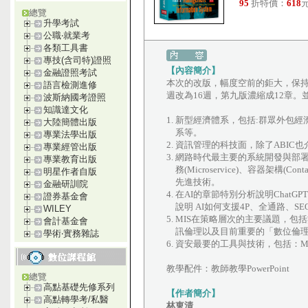
95
折特價：
618
元
總覽
升學考試
公職‧就業考
各類工具書
專技(含司特)證照
【內容簡介】
金融證照考試
本次的改版，幅度空前的鉅大，保持
語言檢測進修
週改為16週，第九版濃縮成12章
波斯納國考證照
知識達文化
1. 新型經濟體系，包括:群眾外
大陸簡體出版
系等。
專業法學出版
2. 資訊管理的科技面，除了ABIC也介
專業經管出版
3. 網路時代最主要的系統開發與部署的新技
專業教育出版
務(Microservice)、容器架構(Cont
明星作者自版
先進技術。
金融研訓院
4. 在AI的章節特別分析說明Ch
證券基金會
說明 AI如何支援4P、全通路、S
WILEY
5. MIS在策略層次的主要議題，
會計基金會
訊倫理以及目前重要的「數位倫
學術‧實務雜誌
6. 資安最要的工具與技術，包括：MFA、
教學配件：教師教學PowerPoint
總覽
高點基礎先修系列
【作者簡介】
高點轉學考/私醫
林東清