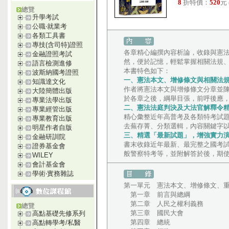
8
折特價：
520
元
總覽
升學考試
公職‧就業考
各類工具書
專技(含司特)證照
各章精心編撰內容析論，收錄與憲
金融證照考試
然，便於記憶，輕鬆掌握相關法規
語言檢測進修
本書特色如下：
波斯納國考證照
一、憲法本文、增修條文與相關法
知識達文化
作者將憲法本文與增修條文分章並
大陸簡體出版
於各章之後，綱舉目張，前呼後應
專業法學出版
二、憲法法庭判決及大法官解釋令
專業經管出版
精心彙整近年高普考及各類特考試
專業教育出版
去蕪存菁、分類選輯，內容關鍵字
明星作者自版
三、精選「最新試題」，增強實力
金融研訓院
書末收錄近年最新、最完整之國考
證券基金會
般警察特考等，並附解答於後，期
WILEY
會計基金會
學術‧實務雜誌
第一單元 憲法本文、增修條文、
第一章 前言與總綱
第二章 人民之權利義務
總覽
第三章 國民大會
高點基礎先修系列
第四章 總統
高點轉學考/私醫