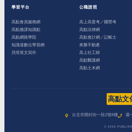
學習平台
公職證照
高點會員服務網
高上高普考／國營考
高點微課知識點
高點法律網
高點網路學院
高點會計網／記帳士
知識達數位學習網
來勝不動產
貝塔英文寫作
高上社工師
高點醫護網
高點土木網
高點文
台北市開封街一段2號8樓
週一
C 2026 PUBLIS