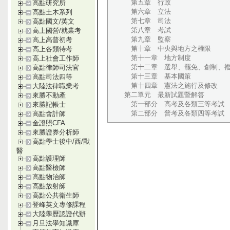
第五章 行政
高點研究所
第六章 立法
高點土木系列
第七章 司法
高點國文/英文
第八章 考試
高上國營/就業考
第九章 監察
高上高普初考
第十章 中央與地方之權限
高上各類特考
第十一章 地方制度
高上社會工作師
第十二章 選舉、罷免、創制、
高點律師司法官
第十三章 基本國策
高點司法四等
第十四章 憲法之施行及修改
大陸法律職業考
第二單元 最新試題暨解答
來勝不動產
第一部分 高考及各類三等考試
來勝記帳士
第二部分 普考及各類四等考試
高點會計師
金證照CFA
來勝證券分析師
高點學士後中/西/獸
醫
高點護理師
高點醫檢師
高點物治師
高點放射師
高點公共衛生師
登峰英文專修課程
大陸學歷認證代辦
月旦法學知識庫