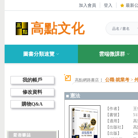
加入會員
登入
最新
高點文化
圖書分類速覽
雲端微課群
：
我的帳戶
公職‧就業考
>
高點網路書店
修改資料
憲法
購物Q&A
【作者】
王
【書號】
51
【適用】
高
【出版社】
高
【出版】
20