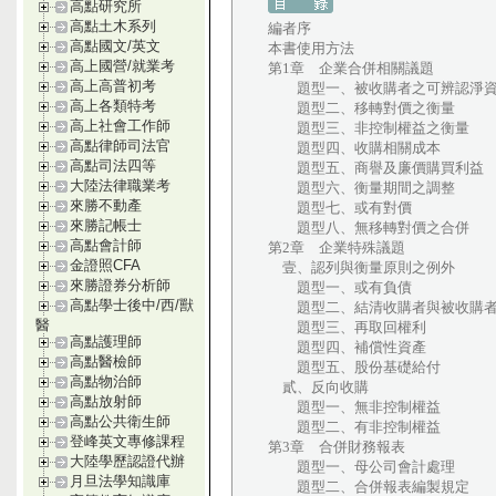
高點研究所
高點土木系列
編者序
高點國文/英文
本書使用方法
高上國營/就業考
第1章 企業合併相關議題
高上高普初考
題型一、被收購者之可辨認淨
高上各類特考
題型二、移轉對價之衡量
高上社會工作師
題型三、非控制權益之衡量
高點律師司法官
題型四、收購相關成本
高點司法四等
題型五、商譽及廉價購買利益
大陸法律職業考
題型六、衡量期間之調整
來勝不動產
題型七、或有對價
來勝記帳士
題型八、無移轉對價之合併
高點會計師
第2章 企業特殊議題
金證照CFA
壹、認列與衡量原則之例外
來勝證券分析師
題型一、或有負債
高點學士後中/西/獸
題型二、結清收購者與被收購者
醫
題型三、再取回權利
高點護理師
題型四、補償性資產
高點醫檢師
題型五、股份基礎給付
高點物治師
貳、反向收購
高點放射師
題型一、無非控制權益
高點公共衛生師
題型二、有非控制權益
登峰英文專修課程
第3章 合併財務報表
大陸學歷認證代辦
題型一、母公司會計處理
月旦法學知識庫
題型二、合併報表編製規定