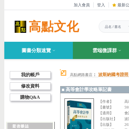
加入會員
登入
最新
高點文化
圖書分類速覽
雲端微課群
：
我的帳戶
波斯納國考證照
高點網路書店
修改資料
高等會計學攻略筆記書
購物Q&A
【作者】
高
【書號】
59
【適用】
會
【出版社】
波
【出版】
20