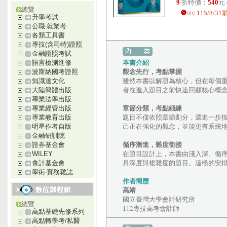
9
折特價：
540
元
總覽
115/8/
升學考試
公職‧就業考
各類工具書
專技(含司特)證照
金融證照考試
本書介紹
語言檢測進修
觀念先行，考點掌握
波斯納國考證照
雖然本書以解題為核心，但在每個
知識達文化
者在進入題目之前快速回顧核心概
大陸簡體出版
專業法學出版
章節分類，考點細練
專業經管出版
題目不僅依照章節劃分，還進一步
專業教育出版
己正在強化的觀念，並能更有系統
明星作者自版
金融研訓院
循序漸進，難度銜接
證券基金會
在題目設計上，本書由淺入深、循
WILEY
具深度與複雜度的題目。這樣的安
會計基金會
學術‧實務雜誌
作者簡歷
高靖
國立臺灣大學會計研究所
總覽
112專技高考會計師
高點基礎先修系列
高點轉學考/私醫