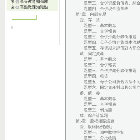
高等教育知識庫
題型三、合併資產負債表、綜合
高點微課知識點
題型四、合併現金流量表
第4章 內部交易
壹、存 貨
題型一：基本觀念
題型二、合併報表
題型三、合併沖銷分錄倒推題
題型四、母子公司存貨成本流動
題型五、存貨期末評價對內部交
貳、固定資產
題型一、基本觀念
題型二、合併報表
題型三、合併沖銷分錄倒推題
題型四、租賃
題型五、母子公司折舊方法不
題型六、固定資產對出售公司而
參、債 券
題型一、基本觀念
題型二、合併報表
題型三、倒推題
肆、綜合計算題
第5章 股權相關議題
壹、股權比例變動
題型一、期中取得控制
題型二、分批收購