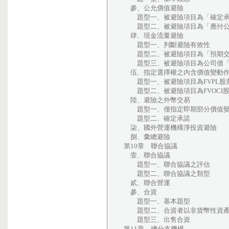
參、公允價值避險
題型一、被避險項目為「確定承
題型二、被避險項目為「應付公
肆、現金流量避險
題型一、判斷避險有效性
題型二、被避險項目為「預期交
題型三、被避險項目為公司債「
伍、指定選擇權之內含價值變動作
題型一、被避險項目為FVPL股
題型二、被避險項目為FVOCI
陸、避險之外幣交易
題型一、僅指定即期部分價值變
題型二、確定承諾
柒、國外營運機構淨投資避險
捌、彙總避險
第10章 聯合協議
壹、聯合協議
題型一、聯合協議之評估
題型二、聯合協議之類型
貳、聯合營運
參、合資
題型一、基本題型
題型二、合資者以非貨幣性資產
題型三、出售合資
第11章 總分支機構