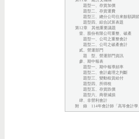
題型一、存貨加價
題型二、存貨運費
題型三、總分公司往來餘額調
題型四、綜合試算表題
第12章 其他重要議題
壹、股份有限公司重整、破產
題型一、公司之重整會計
題型二、公司之破產會計
貳、營運部門
題 型、營運部門資訊
參、期中報表
題型一、期中報導頻率
題型二、會計處理之判斷
題型三、變動租賃給付
題型四、所得稅
題型五、存貨跌價
題型六、商譽減損
肆、非營利會計
附 錄 114年會計師「高等會計