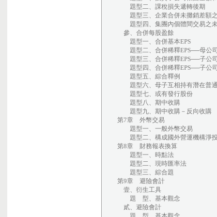
題型二、課稅損失遞轉後期
題型三、企業合併未攤銷差額之
題型四、集團內個體間交易之未
參、合併每股盈餘
題型一、合併基本EPS
題型二、合併稀釋EPS──母公
題型三、合併稀釋EPS──子公
題型四、合併稀釋EPS──子公
題型五、綜合釋例
題型六、母子互相持有潛在普
題型七、或有發行股份
題型八、期中收購
題型九、期中收購－反向收購
第7章 外幣交易
題型一、一般外幣交易
題型二、構成國外營運機構淨投
第8章 財務報表換算
題型一、時點法
題型二、現時匯率法
題型三、綜合題
第9章 避險會計
壹、衍生工具
題 型、基本觀念
貳、避險會計
題 型、基本觀念