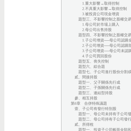
1.重大影響→取得控制
2.不具重大影響→取得控制
3.被投資公司現金增資
題型三、不影響控制之股權交易─
1.母公司於市場上購入
2.母公司出售持股
題型四、不影響控制之股權交易─
1.子公司增資──母公司認購
2.子公司增資──母公司認購
3.子公司增資──母公司未認
4.子公司買回股份
題型五、喪失控制
題型六、綜合題
題型七、子公司進行股份分割或
貳、間接持股
題型一、父子關係先行成
題型二、子孫關係先行成
題型三、連結型持股
參、相互持股
第6章 合併特殊議題
壹、子公司有發行特別股
題型一、母公司未持有子公司發
題型二、母公司持有子公司發行
貳、所得稅
題型一、投資子公司帳面金額和