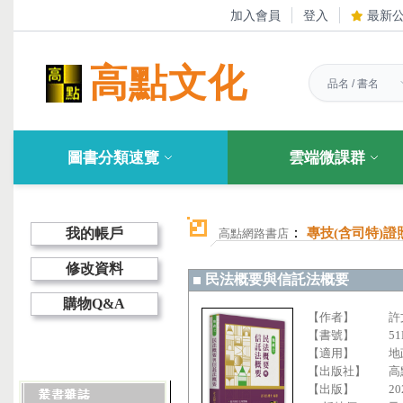
加入會員
登入
最新
高點文化
圖書分類速覽
雲端微課群
：
我的帳戶
專技(含司特)證
高點網路書店
修改資料
民法概要與信託法概要
購物Q&A
【作者】
許
【書號】
51
【適用】
地
【出版社】
高
【出版】
20