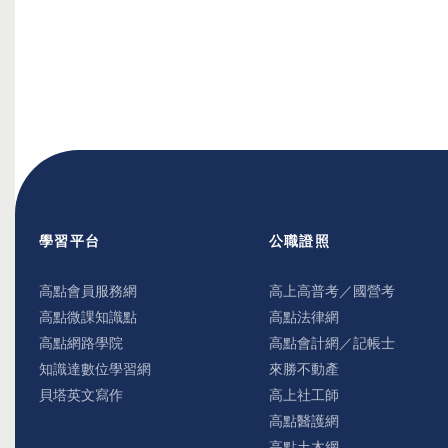
學習平台
公職證照
高點會員服務網
高上高普考／國營考
高點微課知識點
高點法律網
高點網路學院
高點會計網／記帳士
知識達數位學習網
來勝不動產
貝塔英文寫作
高上社工師
高點醫護網
高點土木網