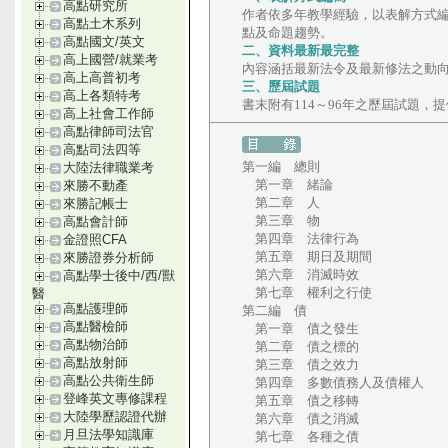
高點研究所
作者依多年教學經驗，以表解方式
高點土木系列
點及命題趨勢。
高點國文/英文
二、資料最新最完整
高上國營/就業考
內容涵括最新法令及最新修法之動
高上高普初考
三、歷屆試題
高上各類特考
書末附有114～96年之歷屆試題
高上社會工作師
高點律師司法官
高點司法四等
第一編 總則
大陸法律職業考
第一章 緒論
來勝不動產
第二章 人
來勝記帳士
第三章 物
高點會計師
第四章 法律行為
金證照CFA
第五章 期日及期間
來勝證券分析師
第六章 消滅時效
高點學士後中/西/獸
第七章 權利之行使
醫
高點護理師
第二編 債
高點醫檢師
第一章 債之發生
高點物治師
第二章 債之標的
高點放射師
第三章 債之效力
高點公共衛生師
第四章 多數債務人及債權人
登峰英文專修課程
第五章 債之移轉
大陸學歷認證代辦
第六章 債之消滅
月旦法學知識庫
第七章 各種之債