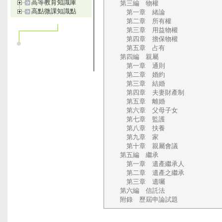
高等教育知識庫
第三編 物權
高點微課知識點
第一章 緒論
第二章 所有權
第三章 用益物權
第四章 擔保物權
第五章 占有
第四編 親屬
第一章 通則
第二章 婚約
第三章 結婚
第四章 夫妻財產制
第五章 離婚
第六章 父母子女
第七章 監護
第八章 扶養
第九章 家
第十章 親屬會議
第五編 繼承
第一章 遺產繼承人
第二章 遺產之繼承
第三章 遺囑
第六編 信託法
附錄 歷屆申論試題