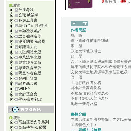
8
折特價：
480
元
總覽
升學考試
公職‧就業考
各類工具書
專技(含司特)證照
作者簡歷
金融證照考試
現 職
語言檢測進修
歐亞資產評價集團總裁
波斯納國考證照
學 歷
知識達文化
政治大學地政博士
大陸簡體出版
經 歷
專業法學出版
台北大學不動產與城鄉環境學系兼
專業經管出版
屏東商業技術學院不動產經營學系
專業教育出版
文化大學土地資源學系兼任副教授
明星作者自版
證 照
金融研訓院
土地行政高考及格
證券基金會
都市計畫高考及格
WILEY
不動產估價師高考及格
會計基金會
不動產經紀人普考及格
學術‧實務雜誌
地政士普考及格
書籍介紹
總覽
本書乃依最新法規整編，內容以表
高點基礎先修系列
本書特色如下：
高點轉學考/私醫
一、表解方式編寫