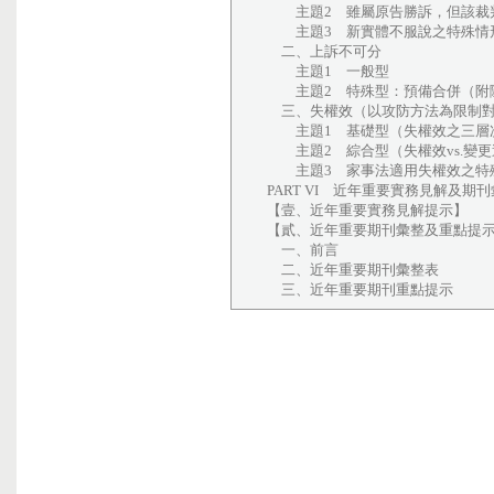
主題2 雖屬原告勝訴，但該裁
主題3 新實體不服說之特殊情
二、上訴不可分
主題1 一般型
主題2 特殊型：預備合併（附
三、失權效（以攻防方法為限制
主題1 基礎型（失權效之三層
主題2 綜合型（失權效vs.變更
主題3 家事法適用失權效之特
PART VI 近年重要實務見解及期
【壹、近年重要實務見解提示】
【貳、近年重要期刊彙整及重點提
一、前言
二、近年重要期刊彙整表
三、近年重要期刊重點提示