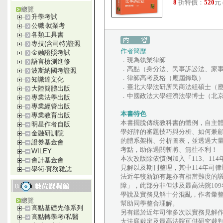
8
折特價：
520
元
總覽
升學考試
公職‧就業考
各類工具書
專技(含司特)證照
作者簡歷
金融證照考試
．現為執業律師
語言檢測進修
．高點（身分法、民事訴訟法、家
波斯納國考證照
．律師高考及格（應屆錄取）
知識達文化
．臺北大學法研所民商法組碩士（
大陸簡體出版
．中國政法大學經濟法學博士（北
專業法學出版
專業經管出版
本書特色
專業教育出版
本書擺脫傳統教科書的體例，自主
明星作者自版
學好評的審題技巧與分析、如何兼
金融研訓院
的體系架構、分析圖表，並透過大
證券基金會
考點，助你過關斬將、無往不利！
WILEY
本次改版除依慣例加入「113、1
會計基金會
見解以及期刊整理，其中114年司
學術‧實務雜誌
法近年較新穎有趣亦有相當難度的
障」，此部分非但涉及最高法院10
學說及實務見解十分混亂，作者彙
總覽
幫助同學整合理解。
高點基礎先修系列
另有鑑於近年司律多次以實務見解作
高點轉學考/私醫
大法庭裁定及最高法院可供研究裁