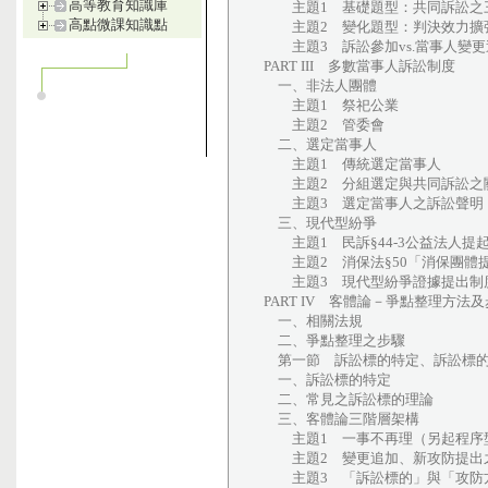
高等教育知識庫
主題1 基礎題型：共同訴訟之
高點微課知識點
主題2 變化題型：判決效力擴張v
主題3 訴訟參加vs.當事人變更追
PART III 多數當事人訴訟制度
一、非法人團體
主題1 祭祀公業
主題2 管委會
二、選定當事人
主題1 傳統選定當事人
主題2 分組選定與共同訴訟之
主題3 選定當事人之訴訟聲明（傳
三、現代型紛爭
主題1 民訴§44-3公益法人提
主題2 消保法§50「消保團體
主題3 現代型紛爭證據提出制
PART IV 客體論－爭點整理方法
一、相關法規
二、爭點整理之步驟
第一節 訴訟標的特定、訴訟標的
一、訴訟標的特定
二、常見之訴訟標的理論
三、客體論三階層架構
主題1 一事不再理（另起程序
主題2 變更追加、新攻防提出之
主題3 「訴訟標的」與「攻防方