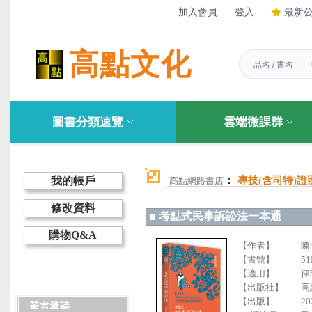
加入會員
登入
最新
高點文化
圖書分類速覽
雲端微課群
：
我的帳戶
專技(含司特)證
高點網路書店
修改資料
考點式民事訴訟法一本通
購物Q&A
【作者】
陳
【書號】
51
【適用】
律
【出版社】
高
【出版】
20