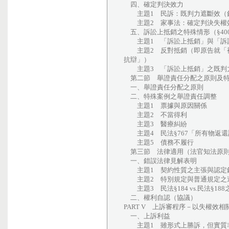
四、確定判決效力
主題1 民訴：既判力遮斷效（針
主題2 家事法：確定判決失權效
五、訴訟上抵銷之特殊情形（§400
主題1 「訴訟上抵銷」與「訴
主題2 反對抵銷（即原告就「被
抗辯」）
主題3 「訴訟上抵銷」之既判
第二節 舉證責任分配之原則及特
一、舉證責任分配之原則
二、特殊案例之舉證責任調整
主題1 票據與原因關係
主題2 不當得利
主題3 醫療糾紛
主題4 民法§767「所有物返還
主題5 債務不履行
第三節 法律適用（法官知法原
一、錯誤法律見解表明
主題1 契約性質之主張與認定
主題2 特別規定與普通規定之
主題3 民法§184 vs.民法§18
二、權利自認（協議）
PART V 上訴審程序－以失權效
一、上訴利益
主題1 雖形式上勝訴，但實質