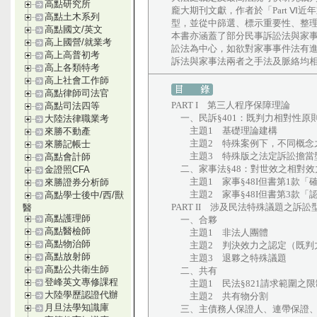
高點研究所
龐大期刊文獻，作者於「Part 
高點土木系列
型，並從中篩選、標示重要性、整理列
高點國文/英文
本書亦涵蓋了部分民事訴訟法與家
高上國營/就業考
訟法為中心，如欲對家事事件法有
高上高普初考
訴法與家事法兩者之手法及脈絡均
高上各類特考
高上社會工作師
高點律師司法官
PART I 第三人程序保障理論
高點司法四等
一、民訴§401：既判力相對性原
大陸法律職業考
主題1 基礎理論建構
來勝不動產
主題2 特殊案例下，不同概念之
來勝記帳士
主題3 特殊版之法定訴訟擔當型態（§
高點會計師
二、家事法§48：對世效之相對效
金證照CFA
主題1 家事§48I但書第1款「
來勝證券分析師
主題2 家事§48I但書第3款「認
高點學士後中/西/獸
PART II 涉及民法特殊議題之訴訟
醫
高點護理師
一、合夥
高點醫檢師
主題1 非法人團體
高點物治師
主題2 判決效力之認定（既判力v
高點放射師
主題3 退夥之特殊議題
高點公共衛生師
二、共有
登峰英文專修課程
主題1 民法§821請求範圍之限
大陸學歷認證代辦
主題2 共有物分割
月旦法學知識庫
三、主債務人保證人、連帶保證、