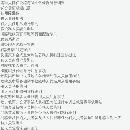
備軍人轉任公職考試比敘條例施行細則
試分發類精選試題
、任用陞遷類
務人員任用法
務人員任用法施行細則
職公務人員調任辦法
機關職稱及官等職等員額配置準則
務歸系辦法
組暨職系名稱一覽表
務說明書訂定辦法
及國家安全或重大利益公務人員特殊查核辦法
務人員留職停薪辦法
機關機要人員進用辦法
機關職務代理應行注意事項
政院與所屬中央及地方各機關約僱人員僱用辦法
政院及所屬各機關學校臨時人員進用及運用要點
用人員聘用條例
用人員聘用條例施行細則
政院暨所屬各級機關聘用人員注意事項
政、教育、公營事業人員相互轉任採計年資提敘官職等級辦法
門職業及技術人員轉任公務人員條例
門職業及技術人員轉任公務人員條例施行細則
門職業及技術人員考試及格人員得轉任公務人員考試類科適用職系對照表
務人員陞遷法
務人員陞遷法施行細則