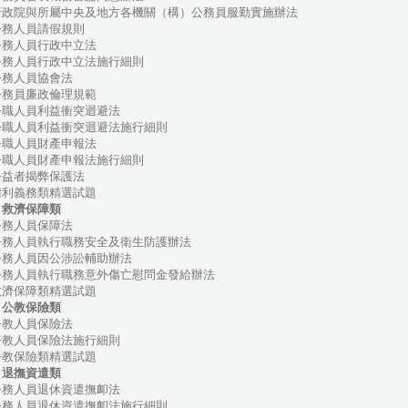
政院與所屬中央及地方各機關（構）公務員服勤實施辦法
務人員請假規則
務人員行政中立法
務人員行政中立法施行細則
務人員協會法
務員廉政倫理規範
職人員利益衝突迴避法
職人員利益衝突迴避法施行細則
職人員財產申報法
職人員財產申報法施行細則
益者揭弊保護法
利義務類精選試題
、救濟保障類
務人員保障法
務人員執行職務安全及衛生防護辦法
務人員因公涉訟輔助辦法
務人員執行職務意外傷亡慰問金發給辦法
濟保障類精選試題
、公教保險類
教人員保險法
教人員保險法施行細則
教保險類精選試題
、退撫資遣類
務人員退休資遣撫卹法
務人員退休資遣撫卹法施行細則