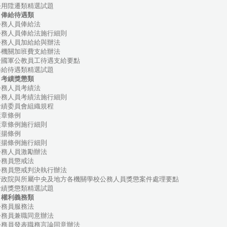
用陞遷類精選試題
、俸給待遇類
務人員俸給法
務人員俸給法施行細則
務人員加給給與辦法
機關加班費支給辦法
國軍公教員工待遇支給要點
給待遇類精選試題
、考績獎懲類
務人員考績法
務人員考績法施行細則
績委員會組織規程
章條例
章條例施行細則
揚條例
揚條例施行細則
務人員激勵辦法
務員懲戒法
務員懲戒判決執行辦法
政院與所屬中央及地方各機關學校公務人員獎懲案件處理要點
績獎懲類精選試題
、權利義務類
務員服務法
務員兼職同意辦法
務員發表職務言論同意辦法