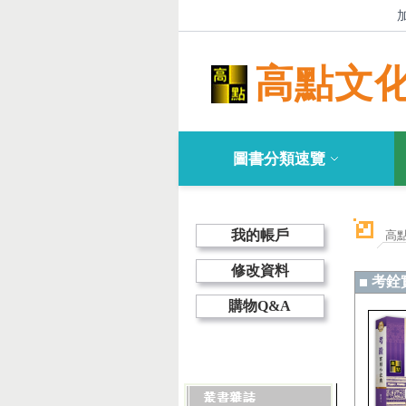
高點文
圖書分類速覽
我的帳戶
高
修改資料
考銓
購物Q&A