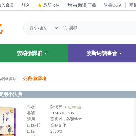
加入會員
登入
最新公告
增備(勘誤)下載
購書Q&A
團
化
雲端微課群
波斯納讀書會
：
公職‧就業考
點網路書店
實用小法典
【作者】
陳漢宇
延伸閱讀
【書號】
51MGT00405
【適用】
高普考．各類特考
【出版社】
高點文化
【出版】
2026/3