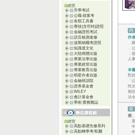
總覽
升學考試
公職‧就業考
各類工具書
專技(含司特)證照
金融證照考試
作
語言檢測進修
．
波斯納國考證照
．
知識達文化
．
大陸簡體出版
人
專業法學出版
專業經管出版
本
專業教育出版
對
明星作者自版
「
金融研訓院
性
證券基金會
相
WILEY
法
會計基金會
學術‧實務雜誌
壹
憲
總覽
高點基礎先修系列
中
高點轉學考/私醫
中