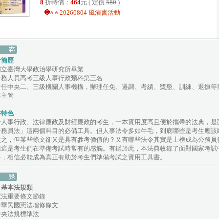
8
折特價：
464
元 ( 定價
580
)
20260804 風漬書活動
者簡歷
國立臺灣大學政治學研究所畢業
公務人員高考三級人事行政類科第三名
曾任中央二、三級機關人事機構，辦理任免、遷調、考績、獎懲、訓練、退撫等
事主管
書特色
於人事行政、法律廉政及財經廉政的考生，一本實用度高且便於攜帶的法典，是
公務員法」這兩個科目的必備工具。但人事法令多如牛毛，到底哪些是考生應該
次之，但某些條文卻又是具有參考價值的？又有哪些法令其實是上榜成為公務員
信這是考生們在準備考試時常有的感觸。有鑑於此，本法典收錄了面對國家考試
令，相信必能成為真正有助於考生們準備考試之實用工具書。
、基本法規類
法重要條文節錄
華民國憲法增修條文
央法規標準法