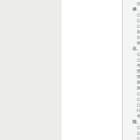
任
肆
公
公
公
各
全
俸
伍
公
公
考
獎
獎
褒
褒
公
公
公
行
考
陸
公
公
公