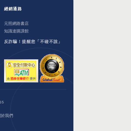
經銷通路
元照網路書店
知識達購課館
反詐騙！提醒您「不碰不說」
65
關於我們