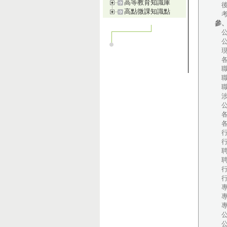
高等教育知識庫
後
高點微課知識點
考
參
公
公
現
各
職
職
職
涉
公
各
各
行
行
聘
聘
行
行
專
專
專
公
公