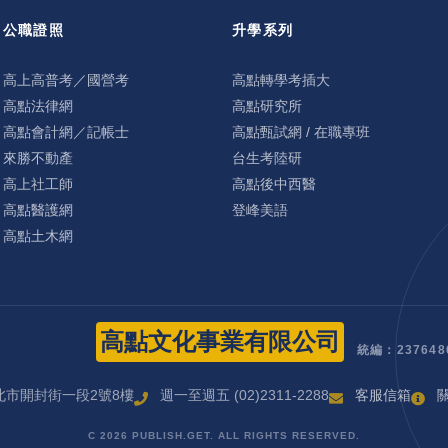
公職證照
升學系列
高上高普考／國營考
高點轉學考插大
高點法律網
高點研究所
高點會計網／記帳士
高點甄試網 / 在職專班
來勝不動產
台生考陸研
高上社工師
高點後中西醫
高點醫護網
登峰美語
高點土木網
高點文化事業有限公司
統編：237648
北市開封街一段2號8樓
週一至週五 (02)2311-2288
客服信箱
C 2026 PUBLISH.GET. ALL RIGHTS RESERVED.