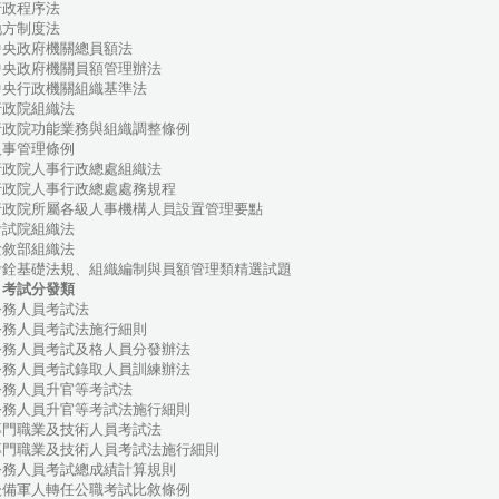
政程序法
方制度法
央政府機關總員額法
央政府機關員額管理辦法
央行政機關組織基準法
政院組織法
政院功能業務與組織調整條例
事管理條例
政院人事行政總處組織法
政院人事行政總處處務規程
政院所屬各級人事機構人員設置管理要點
試院組織法
敘部組織法
銓基礎法規、組織編制與員額管理類精選試題
、考試分發類
務人員考試法
務人員考試法施行細則
務人員考試及格人員分發辦法
務人員考試錄取人員訓練辦法
務人員升官等考試法
務人員升官等考試法施行細則
門職業及技術人員考試法
門職業及技術人員考試法施行細則
務人員考試總成績計算規則
備軍人轉任公職考試比敘條例