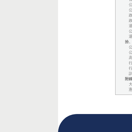
公
公
政
政
退
公
退
拾
公
公
高
行
行
訓
附
大
憲