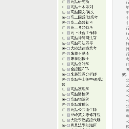
高點研究所
行
高點土木系列
地
高點國文/英文
中
高上國營/就業考
中
高上高普初考
中
高上各類特考
行
高上社會工作師
行
高點律師司法官
人
高點司法四等
行
大陸法律職業考
行
來勝不動產
行
來勝記帳士
考
高點會計師
銓
金證照CFA
考
來勝證券分析師
貳
高點學士後中/西/獸
公
醫
公
高點護理師
公
高點醫檢師
公
高點物治師
公
高點放射師
公
高點公共衛生師
專
登峰英文專修課程
專
大陸學歷認證代辦
公
月旦法學知識庫
後