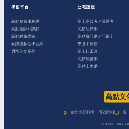
學習平台
公職證照
高點會員服務網
高上高普考／國營考
高點微課知識點
高點法律網
高點網路學院
高點會計網／記帳士
知識達數位學習網
來勝不動產
貝塔英文寫作
高上社工師
高點醫護網
高點土木網
高點文
台北市開封街一段2號8樓
週一
C 2026 PUBLIS