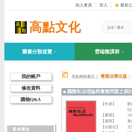
加入會員
登入
最新
高點文化
圖書分類速覽
雲端微課群
：
我的帳戶
專業法學出版
>
高點網路書店
修改資料
國際私法理論與實務問題之探討
購物Q&A
【作者】
劉
閱
【書號】
1D
【適用】
進
【出版社】
元