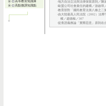
高等教育知識庫
‧地方自治立法與法律保留原則／陳淑
高點微課知識點
‧歐盟公司社會責任的建構／游啟璋／
‧教育部對「國民教育法第八條之二
‧由大陸最高人民法院（2002）法
權／趙德樞／307
‧從查證義務論「實際惡意」原則在