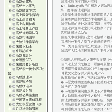
‧論選法所保障的個人權利
高點研究所
�n─Brilmayer政治性權利之選法
高點土木系列
第二篇 準據法選擇論
高點國文/英文
‧境外基金涉外民事法律適用問題之探
高上國營/就業考
‧論國際保險契約之法律適用問題／王
高上高普初考
‧論假結婚的涉外及涉陸問題：衝突法
高上各類特考
‧信託法律適用法之比較法觀察／許兆
高上社會工作師
第三篇 司法協助論
高點律師司法官
‧國際民事強制執行之司法協助／賴來
高點司法四等
‧我國涉外案件之寄存送達規範研究／
大陸法律職業考
‧2005海牙合意管轄公約述評／許耀明
來勝不動產
‧論認可大陸地區民事裁判之要件／伍
來勝記帳士
高點會計師
◎新世紀宏觀法學之研究與展望（
金證照CFA
‧自民法上清償之概念，看債權質權
來勝證券分析師
‧美國聯邦最高法院2004年Empagr
高點學士後中/西/獸
‧仲裁文化之探討／吳光明／55
醫
高點護理師
‧政黨輪替的春天，再訪1936年的
高點醫檢師
�n─歷史唯物主義觀點下的勞動法學
高點物治師
‧論法官之選任制度
高點放射師
�n─兼論我國制度及其改革／林燦都
高點公共衛生師
‧擄人勒贖罪構成要件之檢討／法思齊
登峰英文專修課程
‧由法律觀點探討最新信用狀統一慣例U
大陸學歷認證代辦
‧台灣法律資料庫及其個人資料之保護
月旦法學知識庫
‧權利瑕疵責任之初探／陳添輝／187