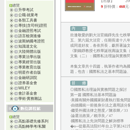
【出版】
20
總覽
9
折特價：
468
元
升學考試
公職‧就業考
各類工具書
專技(含司特)證照
金融證照考試
欣逢敬愛的劉大法官鐵錚先生七秩
語言檢測進修
五、第六屆大法官，任期長達十八
波斯納國考證照
或同道好友，各依所長，獻所著論文
知識達文化
《劉鐵錚教授七秩華誕祝壽論文集
大陸簡體出版
文集（二）：國際私法理論與實務
專業法學出版
專業經管出版
本集文章共十四篇，執筆作者均為
專業教育出版
題，包含：國際私法之基本問題論
明星作者自版
金融研訓院
證券基金會
WILEY
◎國際私法理論與實務問題之探討
會計基金會
第一篇 國際私法基本問題論
學術‧實務雜誌
‧美國有關外國國家財產執行豁免問
‧由德國統一前後身分法之適用談分
‧繼受外國法律之態度／陳添輝／33
‧論選法政策／賴淳良／47
總覽
‧國際私法上先決問題之解決標準
高點基礎先修系列
�n─從最高法院85年台上字第242
高點轉學考/私醫