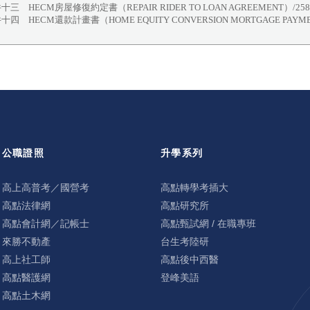
十三 HECM房屋修復約定書（REPAIR RIDER TO LOAN AGREEMENT）/258
十四 HECM還款計畫書（HOME EQUITY CONVERSION MORTGAGE PAYMEN
公職證照
升學系列
高上高普考／國營考
高點轉學考插大
高點法律網
高點研究所
高點會計網／記帳士
高點甄試網 / 在職專班
來勝不動產
台生考陸研
高上社工師
高點後中西醫
高點醫護網
登峰美語
高點土木網