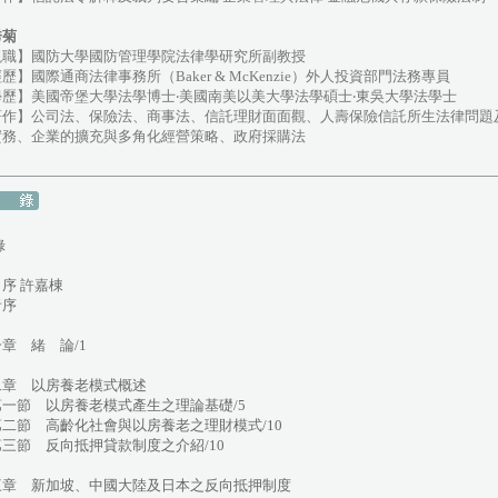
秀菊
現職】國防大學國防管理學院法律學研究所副教授
歷】國際通商法律事務所（Baker & McKenzie）外人投資部門法務專員
學歷】美國帝堡大學法學博士‧美國南美以美大學法學碩士‧東吳大學法學士
著作】公司法、保險法、商事法、信託理財面面觀、人壽保險信託所生法律問題
實務、企業的擴充與多角化經營策略、政府採購法
錄
序 許嘉棟
者序
章 緒 論/1
二章 以房養老模式概述
一節 以房養老模式產生之理論基礎/5
二節 高齡化社會與以房養老之理財模式/10
三節 反向抵押貸款制度之介紹/10
三章 新加坡、中國大陸及日本之反向抵押制度