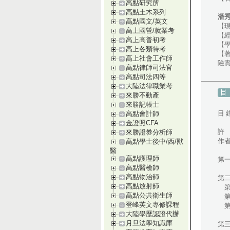
高點研究所
高點土木系列
潘
高點國文/英文
【
高上國營/就業考
【經
高上高普初考
【
高上各類特考
【
高上社會工作師
險
高點律師司法官
高點司法四等
大陸法律職業考
來勝不動產
來勝記帳士
目 
高點會計師
金證照CFA
許 
來勝證券分析師
作
高點學士後中/西/獸
醫
高點護理師
第一
高點醫檢師
高點物治師
第
高點放射師
第
高點公共衛生師
第
登峰英文專修課程
第
大陸學歷認證代辦
月旦法學知識庫
第