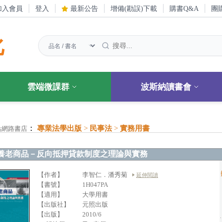
加入會員
登入
最新公告
增備(勘誤)下載
購書Q&A
團
化
雲端微課群
波斯納讀書會
：
專業法學出版
>
民事法
>
實務用書
點網路書店
養老商品－反向抵押貸款制度之理論與實務
【作者】
李智仁．潘秀菊
延伸閱讀
【書號】
1H047PA
【適用】
大學用書
【出版社】
元照出版
【出版】
2010/6