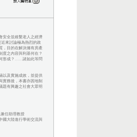
會安全並維繫老人之經濟
度即是近來討論極為熱烈的政
質，目的在解決擁有房產
制度之內容與利基何在？
何形成？……諸如此等問
涵以及實施成效，並提供
與實務後，本書亦因地制
議題有興趣之社會大眾明
系兼任助理教授
中國大陸進行學術交流與