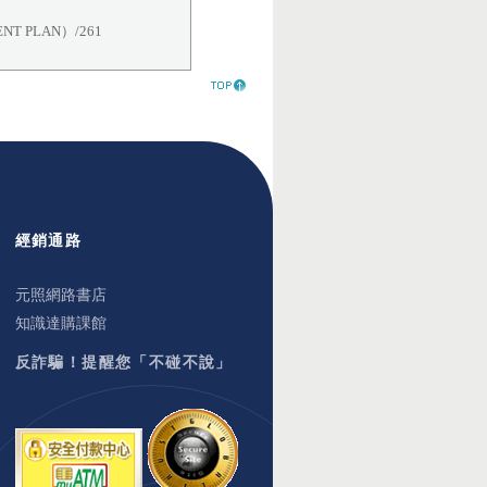
T PLAN）/261
經銷通路
元照網路書店
知識達購課館
反詐騙！提醒您「不碰不說」