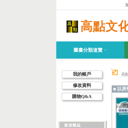
高點文
圖書分類速覽
我的帳戶
高
修改資料
以房
購物Q&A