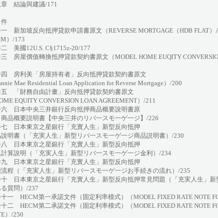
章 結論與建議/171
 件
一 新加坡反向抵押貸款申請書原文（REVERSE MORTGAGE（HDB FLAT）APP
RM）/173
 美國12U.S. C§1715z-20/177
三 房屋價值轉換抵押貸款契約書原文（MODEL HOME EUQITY CONVERSION 
7
件四 房利美「房屋持有者」反向抵押貸款契約書原文
nnie Mae Residential Loan Application for Reverse Mortgage）/200
件五 「財務自由計畫」反向抵押貸款契約書原文
ME EQUITY CONVERSION LOAN AGREEMENT）/211
件六 日本中央三井銀行反向抵押商品概要說明書原
（商品概要説明書【中央三井のリバ一スモ一ゲ一ジ】/226
件七 日本東京之星銀行「充實人生」新型反向抵押
品說明書（「充実人生」新型リバ一スモ一ゲ一ジ商品説明書）/230
件八 日本東京之星銀行「充實人生」新型反向抵押
息計算說明（「充実人生」新型リバ一スモ一ゲ一ジ金利）/234
件九 日本東京之星銀行「充實人生」新型反向抵押
續流程（「充実人生」新型リバ一スモ一ゲ一ジお手続きの流れ）/235
件十 日本東京之星銀行「充實人生」新型反向抵押常見問題（「充実人生」新
る質問）/237
十一 HECM第一承諾文件（固定利率模式）（MODEL FIXED RATE NOTE FO
十二 HECM第二承諾文件（固定利率模式）（MODEL FIXED RATE NOTE F
E）/250