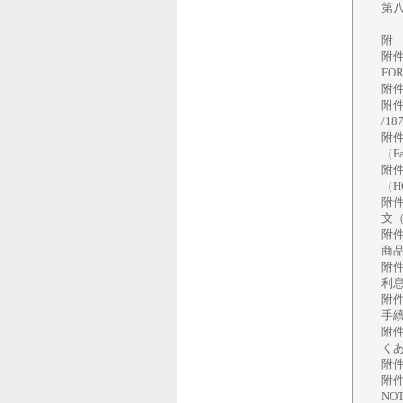
第八
附
附件
FO
附件二
附件
/18
附
（Fa
附
（HO
附
文
附
商
附
利
附
手
附
くあ
附件
附件
NOT