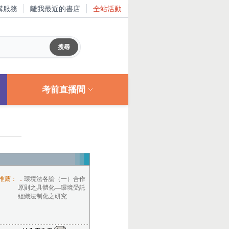
購服務
離我最近的書店
全站活動
考前直播間
推薦：
．
環境法各論（一）合作
原則之具體化—環境受託
組織法制化之研究