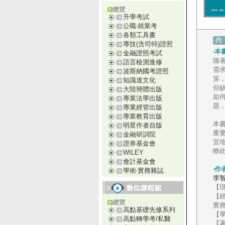
總覽
升學考試
公職‧就業考
各類工具書
專技(含司特)證照
‧本
金融證照考試
隨
語言檢測進修
需求
波斯納國考證照
策
知識達文化
但
大陸簡體出版
如
專業法學出版
題
專業經管出版
專業教育出版
本
明星作者自版
重
金融研訓院
宜
證券基金會
瞭
WILEY
會計基金會
‧作
學術‧實務雜誌
李
【
【
總覽
實
高點基礎先修系列
【
高點轉學考/私醫
【