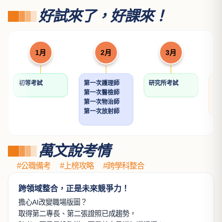
好試來了，好課來！
1月
2月
3月
初等考試
第一次護理師
研究所考試
關
第一次醫檢師
學
第一次物治師
學
第一次放射師
萬文說考情
#公職備考
#上榜攻略
#跨學科整合
跨領域整合，正是未來競爭力！
擔心AI改變職場版圖？
取得第二專長、第二張證照已成趨勢，