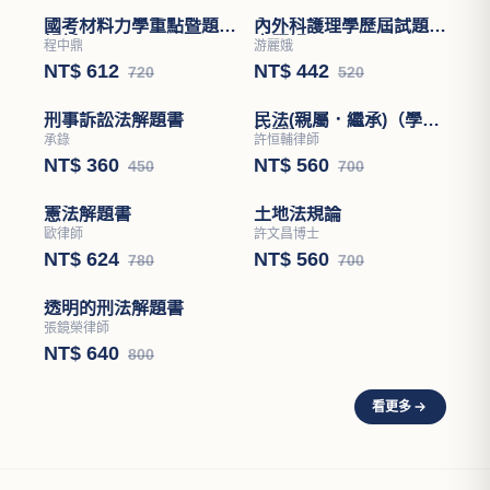
國考材料力學重點暨題型
內外科護理學歷屆試題分
解析
章題解
程中鼎
游麗娥
NT$ 612
NT$ 442
720
520
刑事訴訟法解題書
民法(親屬．繼承)（學說
論著）
承錄
許恒輔律師
NT$ 360
NT$ 560
450
700
憲法解題書
土地法規論
歐律師
許文昌博士
NT$ 624
NT$ 560
780
700
透明的刑法解題書
張鏡榮律師
NT$ 640
800
看更多