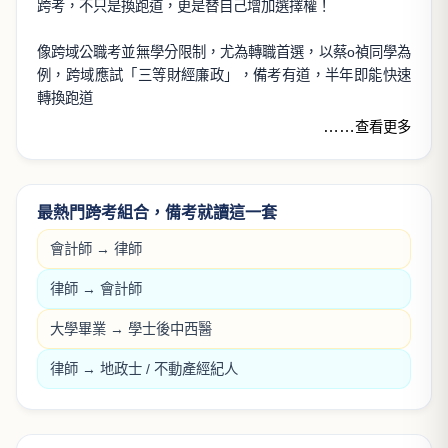
跨考，不只是換跑道，更是替自己增加選擇權！
像跨域公職考並無學分限制，尤為轉職首選，以蔡o禎同學為
例，跨域應試「三等財經廉政」，備考有道，半年即能快速
轉換跑道
……
查看更多
最熱門跨考組合，備考就讀這一套
會計師
→
律師
律師
→
會計師
大學畢業 →
學士後中西醫
律師
→
地政士
/
不動產經紀人