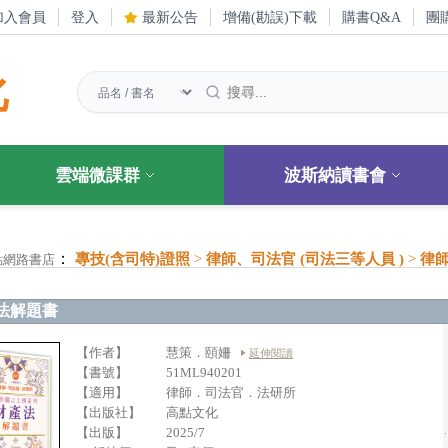
加入會員
登入
最新公告
增備(勘誤)下載
購書Q&A
團
化
雲端微課群
波斯納讀書會
：
專技(含司特)證照
>
律師、司法官 (司法三等人員 )
>
律
點網路書店
法解題書
【作者】
慧策．頤姍
延伸閱讀
【書號】
51ML940201
【適用】
律師．司法官．法研所
【出版社】
高點文化
【出版】
2025/7