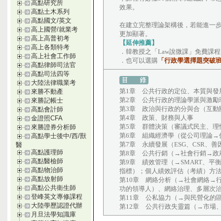
高點研究所
效果。
高點土木系列
高點國文/英文
在建立完整理論架構後，若能進一
高上國營/就業考
更加顯著。
高上高普初考
【延伸推薦】
高上各類特考
．韓教授之「Law說微課」免費課程
高上社會工作師
．也可以選購
「行政學選擇題突破班
高點律師司法官
高點司法四等
大陸法律職業考
第1章 公共行政的定位、本質與發
來勝不動產
第2章 公共行政的理論學派與激勵
來勝記帳士
第3章 政治與行政的分與合（互動
高點會計師
第4章 政策、財務與人事
金證照CFA
第5章 群體決策（審議式民主、理
來勝證券分析師
第6章 組織經濟學（從公司理論→
高點學士後中/西/獸
第7章 永續發展（ESG、CSR、
醫
高點護理師
第8章 公共行銷（→社會行銷→政
高點醫檢師
第9章 績效管理（→SMART、平
高點物治師
指標）；個人績效評估（考績）方
高點放射師
第10章 網絡分析（→社會網絡→
高點公共衛生師
功的領導人）、網絡治理、多層次
登峰英文專修課程
第11章 公私協力（→與民營化的區
大陸學歷認證代辦
第12章 公共行政失靈篇（→市場
月旦法學知識庫