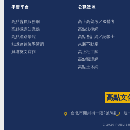
學習平台
公職證照
高點會員服務網
高上高普考／國營考
高點微課知識點
高點法律網
高點網路學院
高點會計網／記帳士
知識達數位學習網
來勝不動產
貝塔英文寫作
高上社工師
高點醫護網
高點土木網
高點文
台北市開封街一段2號8樓
週一
C 2026 PUBLIS