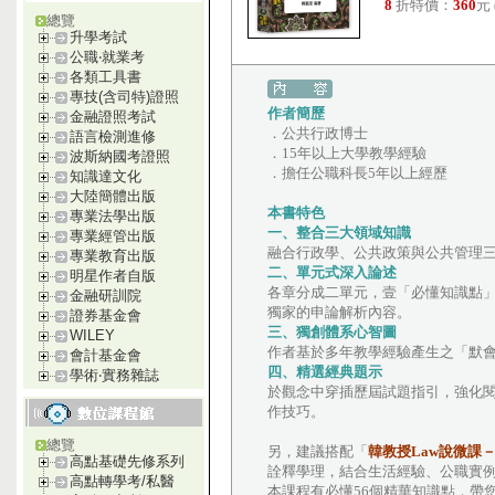
8
折特價：
360
元
總覽
升學考試
公職‧就業考
各類工具書
專技(含司特)證照
作者簡歷
金融證照考試
．公共行政博士
語言檢測進修
．15年以上大學教學經驗
波斯納國考證照
．擔任公職科長5年以上經歷
知識達文化
大陸簡體出版
本書特色
專業法學出版
一、整合三大領域知識
專業經管出版
融合行政學、公共政策與公共管理
專業教育出版
二、單元式深入論述
明星作者自版
各章分成二單元，壹「必懂知識點」
金融研訓院
獨家的申論解析內容。
證券基金會
三、獨創體系心智圖
WILEY
作者基於多年教學經驗產生之「默
會計基金會
四、精選經典題示
學術‧實務雜誌
於觀念中穿插歷屆試題指引，強化
作技巧。
總覽
另，建議搭配「
韓教授Law說微課
高點基礎先修系列
詮釋學理，結合生活經驗、公職實例
高點轉學考/私醫
本課程有必懂56個精華知識點，帶