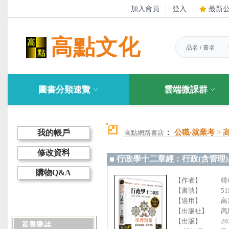
加入會員
登入
最新
高點文化
圖書分類速覽
雲端微課群
：
我的帳戶
公職‧就業考
>
高點網路書店
修改資料
行政學十二章經：行政(含管理
購物Q&A
【作者】
韓
【書號】
51
【適用】
高
【出版社】
高
【出版】
20