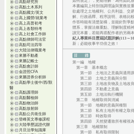
如何規定」，更能理解「為何如此
高點研究所
本書編寫上特別強調理論與實務並
高點土木系列
欲處理之土地權利、公共利益、交
高點國文/英文
解、行政函釋、程序說明、表格比
高上國營/就業考
作答時能有清楚架構，並能針對爭
高上高普初考
體系，掌握法條重點、理解制度精
高上各類特考
讀完本書，若能再搭配作者的另兩
高上社會工作師
紀人專業科目歷屆試題詳解(113～10
高點律師司法官
新；必能收事半功倍之效！
高點司法四等
大陸法律職業考
來勝不動產
來勝記帳士
第一編 地權
高點會計師
第一章 基本概念
金證照CFA
第一節 土地法之意義與適用
來勝證券分析師
第二節 土地之意義與分類
高點學士後中/西/獸
第三節 土地改良物及土地改
醫
第四節 不動產之意義
高點護理師
第五節 土地法執行機關
高點醫檢師
第二章 地權取得與消滅
高點物治師
第一節 地權的意義與種類
高點放射師
第二節 私有土地所有權之取得
高點公共衛生師
第三節 時效取得
登峰英文專修課程
第四節 天然變遷致所有權視為
大陸學歷認證代辦
第三章 地權限制
月旦法學知識庫
第一節 私有取得限制