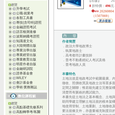
【出版】
20
總覽
8
折特價：
496
元
升學考試
202608
公職‧就業考
（1507069）
各類工具書
專技(含司特)證照
金融證照考試
語言檢測進修
波斯納國考證照
知識達文化
作者簡歷
大陸簡體出版
．政治大學地政博士
專業法學出版
．執業地政士
專業經管出版
．高考都市計畫技師
專業教育出版
．普考不動產經紀人考試及格
明星作者自版
．普考地政人員
金融研訓院
證券基金會
本書特色
WILEY
土地法規是地政考試中範圍最廣、
會計基金會
徵收、照價收買及地政士法等眾多
學術‧實務雜誌
定間之關聯；惟若能先建立完整架
清楚而有脈絡的應試能力。
本書先從土地法之基本概念、土地
助同學建立理解土地法規的根本架
總覽
地使用管制、土地重劃、土地徵收
高點基礎先修系列
要法規條文外，亦盡量補充制度目
高點轉學考/私醫