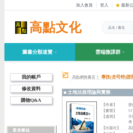
加入會員
登入
最新
高點文化
圖書分類速覽
雲端微課群
：
我的帳戶
專技(含司特)證
高點網路書店
修改資料
土地法規理論與實務
購物Q&A
【作者】
曾
【書號】
51
【適用】
不
考
【出版社】
高