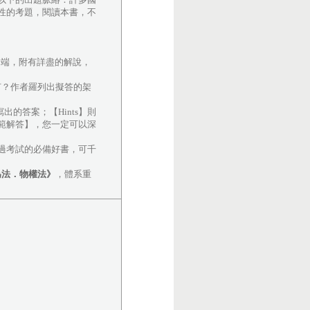
性的考題，閱讀本書，不
題的開端，附有詳盡的解說，
是如何？作者羅列出擬答的架
寫出的答案；【Hints】則
範解答】，您一定可以深
過考試的必備好書，可千
為法．物權法》
，體系重