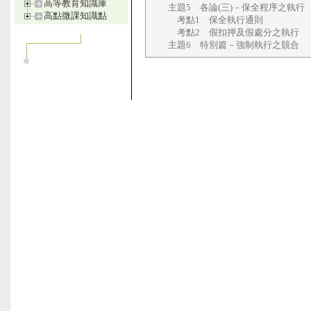
高等教育知識庫
主題5 各論(三)－保全程序之執行
高點微課知識點
考點1 保全執行通則
考點2 假扣押及假處分之執行
主題6 特別篇－強制執行之競合