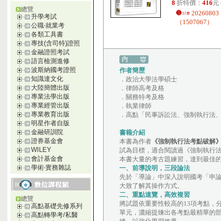
8
折特價：
416
元
總覽
20260
升學考試
（1507067）
公職‧就業考
各類工具書
專技(含司特)證照
金融證照考試
語言檢測進修
波斯納國考證照
作者簡歷
知識達文化
．政治大學法學碩士
大陸簡體出版
．律師高考及格
專業法學出版
．關務特考及格
專業經管出版
．執業律師
專業教育出版
．高點「民事訴訟法、強制執行法
明星作者自版
金融研訓院
書籍介紹
證券基金會
本書為作者
《強制執行法考點破解
WILEY
試為目標，適合閱讀過《強制執行
會計基金會
本書大量的考古題練習，達到最佳
學術‧實務雜誌
一、前導說明，三段論法
先於「導論」中深入說明國考「申
大致了解其操作方式。
二、重點速覽，高效複習
總覽
將試題依重要性較高的13項考點，
高點基礎先修系列
單元，濃縮提煉出各考點最精華的
高點轉學考/私醫