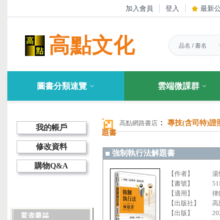
加入會員
登入
最新
高點文化
圖書分類速覽
雲端微課群
：
專技(含司特)證
高點網路書店
我的帳戶
題書
修改資料
強制執行法解題書
購物Q&A
【作者】
湯
【書號】
51
【適用】
律
【出版社】
高
【出版】
20