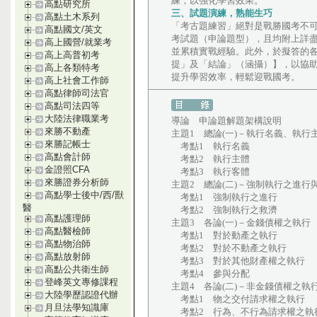
練，以強化學習效果。
高點研究所
三、試題演練，熟能生巧
高點土木系列
「考古題練習」絕對是戰勝國考不可
高點國文/英文
考試題（申論題型），且均附上詳
高上國營/就業考
並累積實戰經驗。此外，於擬答的
高上高普初考
提」及「結論」（涵攝）】，以協
高上各類特考
提升學習效率，輕鬆迎戰國考。
高上社會工作師
高點律師司法官
高點司法四等
大陸法律職業考
導論 申論題解題架構說明
來勝不動產
主題1 總論(一)－執行名義、執行
來勝記帳士
考點1 執行名義
高點會計師
考點2 執行主體
金證照CFA
考點3 執行客體
來勝證券分析師
主題2 總論(二)－強制執行之進行
高點學士後中/西/獸
考點1 強制執行之進行
醫
考點2 強制執行之救濟
高點護理師
主題3 各論(一)－金錢債權之執行
高點醫檢師
考點1 對於動產之執行
高點物治師
考點2 對於不動產之執行
高點放射師
考點3 對於其他財產權之執行
高點公共衛生師
考點4 參與分配
登峰英文專修課程
主題4 各論(二)－非金錢債權之執
大陸學歷認證代辦
考點1 物之交付請求權之執行
月旦法學知識庫
考點2 行為、不行為請求權之執