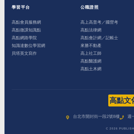
學習平台
公職證照
高點會員服務網
高上高普考／國營考
高點微課知識點
高點法律網
高點網路學院
高點會計網／記帳士
知識達數位學習網
來勝不動產
貝塔英文寫作
高上社工師
高點醫護網
高點土木網
高點文
台北市開封街一段2號8樓
週一
C 2026 PUBLIS