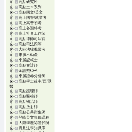
高點研究所
高點土木系列
高點國文/英文
高上國營/就業考
高上高普初考
高上各類特考
高上社會工作師
高點律師司法官
高點司法四等
大陸法律職業考
來勝不動產
來勝記帳士
高點會計師
金證照CFA
來勝證券分析師
高點學士後中/西/獸
醫
高點護理師
高點醫檢師
高點物治師
高點放射師
高點公共衛生師
登峰英文專修課程
大陸學歷認證代辦
月旦法學知識庫