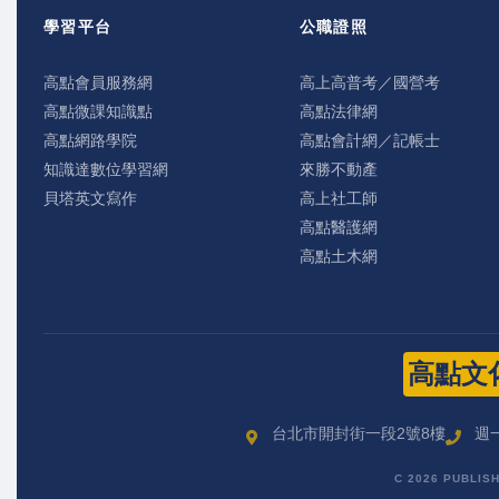
學習平台
公職證照
高點會員服務網
高上高普考／國營考
高點微課知識點
高點法律網
高點網路學院
高點會計網／記帳士
知識達數位學習網
來勝不動產
貝塔英文寫作
高上社工師
高點醫護網
高點土木網
高點文
台北市開封街一段2號8樓
週一
C 2026 PUBLIS