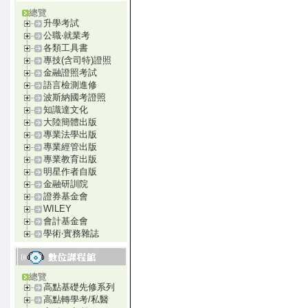
總覽
升學考試
公職‧就業考
各類工具書
專技(含司特)證照
金融證照考試
語言檢測進修
波斯納國考證照
知識達文化
大陸簡體出版
專業法學出版
專業經管出版
專業教育出版
明星作者自版
金融研訓院
證券基金會
WILEY
會計基金會
學術‧實務雜誌
總覽
高點基礎先修系列
高點轉學考/私醫