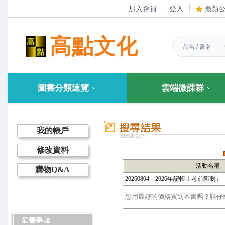
加入會員
登入
最新
高點文化
圖書分類速覽
雲端微課群
我的帳戶
修改資料
活動名稱
購物Q&A
20260804「2026年記帳士考前衝刺」（
想用最好的價格買到本書嗎？請仔細選