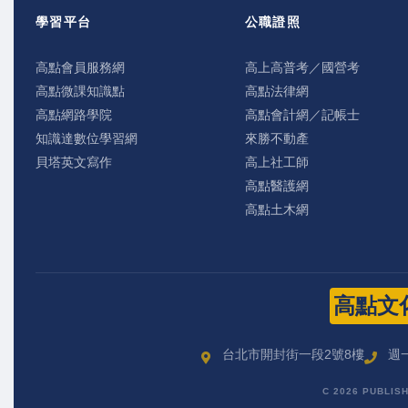
學習平台
公職證照
高點會員服務網
高上高普考／國營考
高點微課知識點
高點法律網
高點網路學院
高點會計網／記帳士
知識達數位學習網
來勝不動產
貝塔英文寫作
高上社工師
高點醫護網
高點土木網
高點文
台北市開封街一段2號8樓
週一
C 2026 PUBLIS