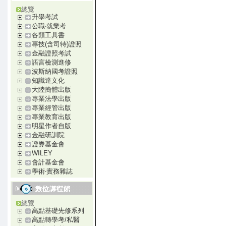
總覽
升學考試
公職‧就業考
各類工具書
專技(含司特)證照
金融證照考試
語言檢測進修
波斯納國考證照
知識達文化
大陸簡體出版
專業法學出版
專業經管出版
專業教育出版
明星作者自版
金融研訓院
證券基金會
WILEY
會計基金會
學術‧實務雜誌
總覽
高點基礎先修系列
高點轉學考/私醫