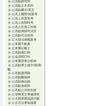
高點研究所
高點土木系列
高點國文/英文
高上國營/就業考
高上高普初考
高上各類特考
高上社會工作師
高點律師司法官
高點司法四等
大陸法律職業考
來勝不動產
來勝記帳士
高點會計師
金證照CFA
來勝證券分析師
高點學士後中/西/獸
醫
高點護理師
高點醫檢師
高點物治師
高點放射師
高點公共衛生師
登峰英文專修課程
大陸學歷認證代辦
月旦法學知識庫