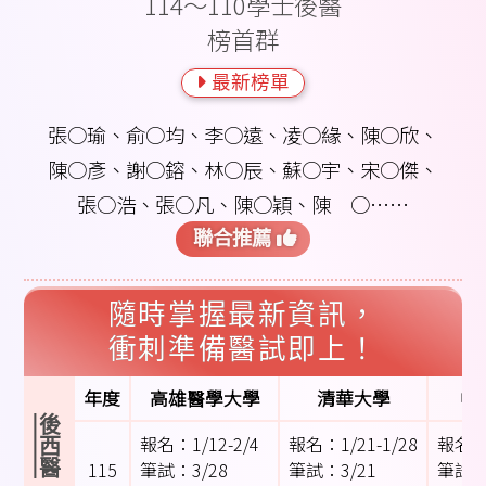
114～110學士後醫
榜首群
最新榜單
張○瑜、俞○均、李○遠、凌○緣、陳○欣、
陳○彥、謝○鎔、林○辰、蘇○宇、宋○傑、
張○浩、張○凡、陳○穎、陳 ○……
聯合推薦
隨時掌握最新資訊，
衝刺準備醫試即上！
年度
高雄醫學大學
清華大學
中
後西醫
報名：1/12-2/4
報名：1/21-1/28
報名：1
115
筆試：3/28
筆試：3/21
筆試：