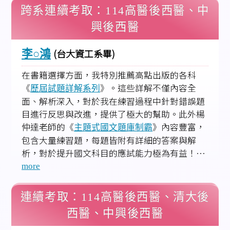
跨系連續考取：114高醫後西醫、中
興後西醫
(台大資工系畢)
李○鴻
在書籍選擇方面，我特別推薦高點出版的各科
《
》。這些詳解不僅內容全
歷屆試題詳解系列
面、解析深入，對於我在練習過程中針對錯誤題
目進行反思與改進，提供了極大的幫助。此外楊
仲達老師的《
》內容豐富，
主題式國文題庫制霸
包含大量練習題，每題皆附有詳細的答案與解
析，對於提升國文科目的應試能力極為有益！…
more
連續考取：114高醫後西醫、清大後
西醫、中興後西醫