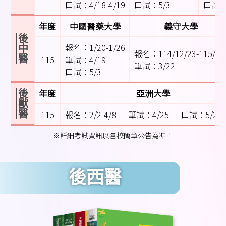
口試：4/18-4/19
口試：5/3
口試：
年度
中國醫藥大學
義守大學
後中醫
報名：1/20-1/26
報名：114/12/23-115/1/
115
筆試：4/19
筆試：3/22
口試：5/3
年度
亞洲大學
後獸醫
115
報名：2/2-4/8
筆試：4/25
口試：5/23-
※詳細考試資訊以各校簡章公告為準！
後西醫