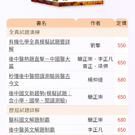
書名
作者
定價
全真試題演練
有機化學全真模擬試題暨詳
劉擎
550
解
簡正崇．李正凡
後中醫熱題直擊－中國醫大
650
曾正．梁傑
篇
秒懂後中醫閱讀測驗與醫古
楊仲達
680
今文
後中國文新趨勢(模擬試題：
簡正崇
650
含小學、國學、閱讀測驗)
歷屆試題詳解
簡正崇
680
醫科國文解題制霸
李正凡
650
後中醫英文解題制霸