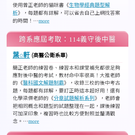
使用曾正老師的貓咪書《
生物學經典題型解
》，每題都有詳解，可以省去自己上網找答案
析
的時間！…
more
跨系應屆考取：114義守後中醫
(高醫公衛系畢)
葉○軒
簡正老師的練習卷、練習本和課堂補充都很足夠
應對後中醫的考試，教材命中率很高！大推老師
的《
》，收錄三校的後中考古
醫科國文解題制霸
題，每題都有詳解，要訂正時這本超好用！還有
化學梁傑老師的《
》，老師會
分章試題解析系列
把相同概念和題型的試題整理在一起，課後練習
可加深印象，複習時也比較方便對照並釐清觀
念。…
more