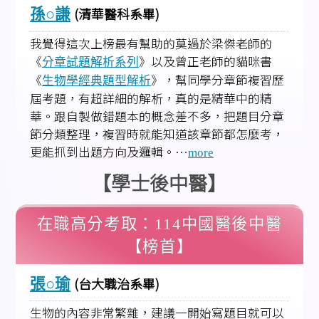
(清華醫科系畢)
孫○謙
我覺得這次上榜最有幫助的莫過於梁傑老師的
《
》以及曾正老師的貓咪書
分章試題解析系列
《
》，幫同學分章節複習歷
生物學經典題型解析
屆考題，有超詳細的解析，真的是精華中的精
華。跟自製做錯題本的概念差不多，把題目分章
節分類整理，複習時就能知道該章節都怎麼考，
更能抓到出題方向及邏輯。…
more
【學士後中醫】
在職高分考取：114中國醫後中醫
【榜首】
(台大職治系畢)
張○瑜
生物的內容非常繁雜，建議一開始寫題目就可以