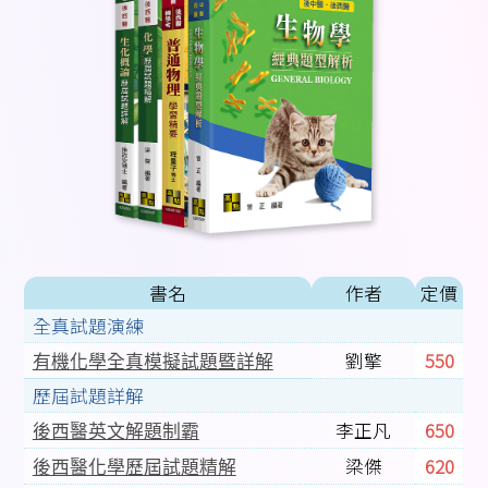
書名
作者
定價
全真試題演練
劉擎
550
有機化學全真模擬試題暨詳解
歷屆試題詳解
李正凡
650
後西醫英文解題制霸
梁傑
620
後西醫化學歷屆試題精解