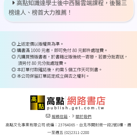
高點知識達學士後中西醫雲端課程，後醫三
榜達人、榜首大力推薦！
◎ 上述定價以版權頁為準。
◎ 購書滿 1000 元者，即可免付 80 元郵件處理費。
◎ 凡購買預版書者，於書籍出版後統一寄發，若要分批寄送，
須另付 80 元分批處理費。
◎ 本訂單付款確認後，約需 5 個工作天可到書。
◎ 本公司保留訂單認定成立與否之權利。
．
服務信箱
關於我們
高點文化事業有限公司 統編：23764865．台北市開封街一段2號8樓．週
一至週五 (02)2311-2288