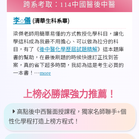
跨系考取：114中國醫後中醫
(清華生科系畢)
李○儀
梁傑老師用簡單易懂的方式教授化學科目，讓化
學這科成為我最不用擔心、可以做為拉分的科
目，有了《
》這本題庫
後中醫化學歷屆試題精解
書的幫助，在最後刷題的時候快速訂正找到答
案，真的省下超多時間，我認為這是考生必買的
一本書！…
more
上榜必勝課強力推薦！
高點後中西醫面授課程，獨家名師聯手+個
性化學程打造上榜方程式！