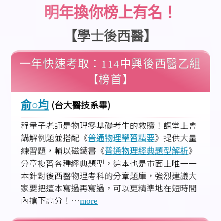
明年換你榜上有名！
【學士後西醫】
一年快速考取：114中興後西醫乙組
【榜首】
(台大醫技系畢)
俞○均
程量子老師是物理零基礎考生的救贖！課堂上會
講解例題並搭配《
》提供大量
普通物理學習精要
練習題，輔以磁鐵書《
》
普通物理經典題型解析
分章複習各種經典題型，這本也是市面上唯一一
本針對後西醫物理考科的分章題庫，強烈建議大
家要把這本寫過再寫過，可以更精準地在短時間
內搶下高分！…
more