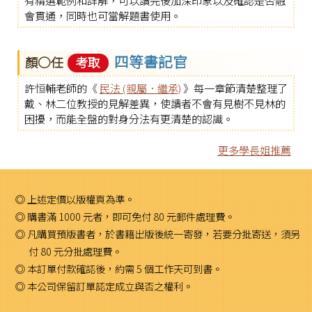
有精選範例和詳解，可以讀完後加深印象以及確認是否融
會貫通，同時也可當解題書使用。
四等書記官
顏○任
考取
許恒輔老師的《
民法 (親屬．繼承)
》每一章節清楚整理了
戴、林二位教授的見解差異，使讀者不會有見樹不見林的
困擾，而能全盤的對身分法有更清楚的認識。
更多學長姐推薦
◎ 上述定價以版權頁為準。
◎ 購書滿 1000 元者，即可免付 80 元郵件處理費。
◎ 凡購買預版書者，於書籍出版後統一寄發，若要分批寄送，須另
付 80 元分批處理費。
◎ 本訂單付款確認後，約需 5 個工作天可到書。
◎ 本公司保留訂單認定成立與否之權利。