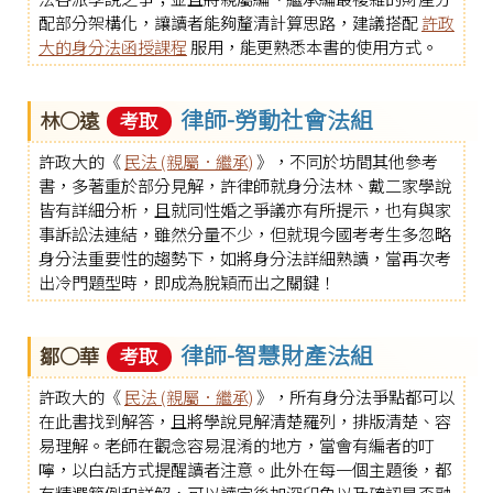
配部分架構化，讓讀者能夠釐清計算思路，建議搭配
許政
大的身分法函授課程
服用，能更熟悉本書的使用方式。
律師-勞動社會法組
林○遠
考取
許政大的《
民法 (親屬．繼承)
》，不同於坊間其他參考
書，多著重於部分見解，許律師就身分法林、戴二家學說
皆有詳細分析，且就同性婚之爭議亦有所提示，也有與家
事訴訟法連結，雖然分量不少，但就現今國考考生多忽略
身分法重要性的趨勢下，如將身分法詳細熟讀，當再次考
出冷門題型時，即成為脫穎而出之關鍵！
律師-智慧財產法組
鄒○華
考取
許政大的《
民法 (親屬．繼承)
》，所有身分法爭點都可以
在此書找到解答，且將學說見解清楚羅列，排版清楚、容
易理解。老師在觀念容易混淆的地方，當會有編者的叮
嚀，以白話方式提醒讀者注意。此外在每一個主題後，都