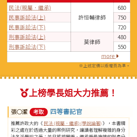
民法(親屬．繼承)
680
民事訴訟法(上)
許恒輔律師
750
民事訴訟法(下)
720
刑事訴訟法(上)
480
莫律師
刑事訴訟法(下)
550
more
※上述定價以版權頁為準。
上榜學長姐大力推薦！
四等書記官
張○潔
考取
推薦許政大的《
民法 (親屬．繼承) (學說論著)
》，本書精
彩之處在於透過大量的案例研究，讓讀者理解複雜的身分
法各派學說之爭；並且將親屬編、繼承編最複雜的財產分