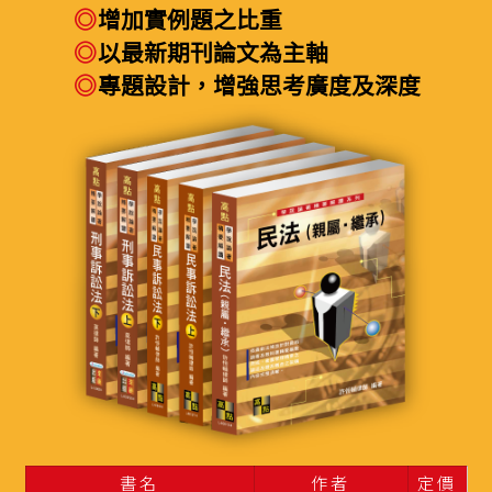
◎
增加實例題之比重
◎
以最新期刊論文為主軸
◎
專題設計，增強思考廣度及深度
書名
作者
定價