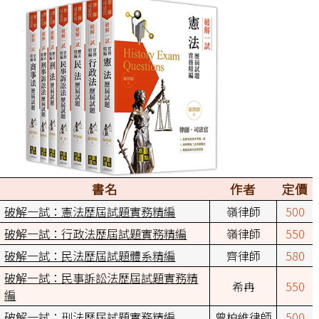
書名
作者
定價
破解一試：憲法歷屆試題實務精編
嶺律師
500
破解一試：行政法歷屆試題實務精編
嶺律師
550
破解一試：民法歷屆試題體系精編
齊律師
580
破解一試：民事訴訟法歷屆試題實務精
希冉
550
編
破解一試：刑法歷屆試題實務精編
曾柏維律師
500