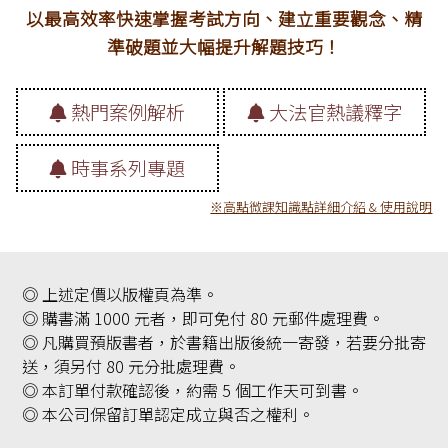
以最高效率快速掌握考試方向、建立重要觀念、精
準破題並大幅提升解題技巧！
熱門案例解析
大法官熱議釋字
時事系列專題
※高點微課知識點詳細介紹 & 使用說明
◎ 上述定價以版權頁為準。
◎ 購書滿 1000 元者，即可免付 80 元郵件處理費。
◎ 凡購買預版書者，於書籍出版後統一寄發，若要分批寄
送，須另付 80 元分批處理費。
◎ 本訂單付款確認後，約需 5 個工作天可到書。
◎ 本公司保留訂單認定成立與否之權利。