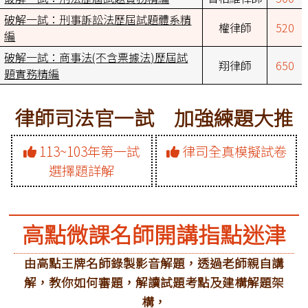
破解一試：刑事訴訟法歷屆試題體系精
權律師
520
編
破解一試：商事法(不含票據法)歷屆試
翔律師
650
題實務精編
律師司法官一試 加強練題大推
113~103年第一試
律司全真模擬試卷
選擇題詳解
高點微課名師開講指點迷津
由高點王牌名師錄製影音解題，透過老師親自講
解，教你如何審題，解讀試題考點及建構解題架
構，