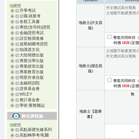
總覽
作文應試高分寶典
升學考試
土地暨不動產實用
公職‧就業考
各類工具書
地政士(許文昌
專技(含司特)證照
版)
金融證照考試
整套共同科目（
語言檢測進修
特價
1020
(定價1
波斯納國考證照
知識達文化
土地暨不動產實用
大陸簡體出版
作文應試高分寶典
專業法學出版
地政士(謝志昌
專業經管出版
版)
專業教育出版
明星作者自版
整套共同科目（
金融研訓院
特價
1020
(定價1
證券基金會
無
WILEY
會計基金會
學術‧實務雜誌
地政士【題庫
書】
總覽
高點基礎先修系列
--
高點轉學考/私醫