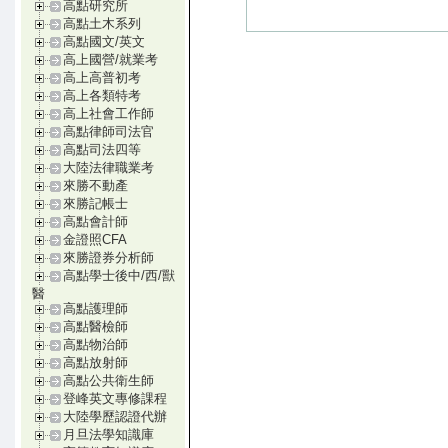
高點研究所
高點土木系列
高點國文/英文
高上國營/就業考
高上高普初考
高上各類特考
高上社會工作師
高點律師司法官
高點司法四等
大陸法律職業考
來勝不動產
來勝記帳士
高點會計師
金證照CFA
來勝證券分析師
高點學士後中/西/獸
醫
高點護理師
高點醫檢師
高點物治師
高點放射師
高點公共衛生師
登峰英文專修課程
大陸學歷認證代辦
月旦法學知識庫