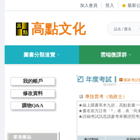
加入會員
登入
最新
高點文化
圖書分類速覽
雲端微課群
國家考試
我的帳戶
修改資料
專技普考（地政士）
★線上購書單本九折，高點套書一律
購物Q&A
★書名前方註有「*」者，表「尚
★詳細考試訊息請參考來勝證照考試
考試類科
共同科