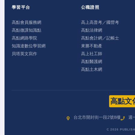
學習平台
公職證照
高點會員服務網
高上高普考／國營考
高點微課知識點
高點法律網
高點網路學院
高點會計網／記帳士
知識達數位學習網
來勝不動產
貝塔英文寫作
高上社工師
高點醫護網
高點土木網
高點文
台北市開封街一段2號8樓
週一
C 2026 PUBLIS