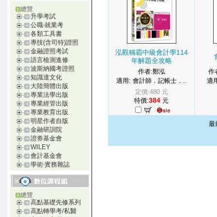
總覽
升學考試
公職‧就業考
各類工具書
專技(含司特)證照
金融證照考試
泓觀稱霸中級會計學114
語言檢測進修
年解題全攻略
波斯納國考證照
作者:鄭泓
作
知識達文化
適用: 會計師．記帳士．..
適用
大陸簡體出版
定價:480 元
專業法學出版
384
特價:
元
專業經管出版
專業教育出版
明星作者自版
最
金融研訓院
證券基金會
WILEY
會計基金會
學術‧實務雜誌
總覽
高點基礎先修系列
高點轉學考/私醫