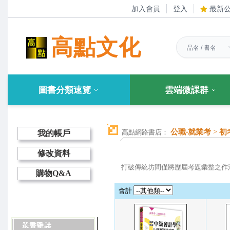
加入會員
登入
最新
高點文化
圖書分類速覽
雲端微課群
公職‧就業考
>
初
高點網路書店：
我的帳戶
修改資料
打破傳統坊間僅將歷屆考題彙整之作
購物Q&A
會計