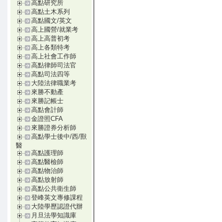
高點研究所
高點土木系列
高點國文/英文
高上國營/就業考
高上高普初考
高上各類特考
高上社會工作師
高點律師司法官
高點司法四等
大陸法律職業考
來勝不動產
來勝記帳士
高點會計師
金證照CFA
來勝證券分析師
高點學士後中/西/獸
醫
高點護理師
高點醫檢師
高點物治師
高點放射師
高點公共衛生師
登峰英文專修課程
大陸學歷認證代辦
月旦法學知識庫