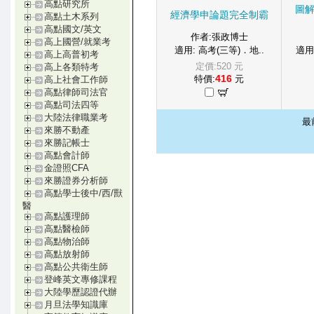
高點研究所
圖
經濟學申論題完全制霸
高點土木系列
高點國文/英文
作者:張政博士
高上國營/就業考
適用: 高考(三等)．地..
適用
高上高普初考
定價:520 元
高上各類特考
416
特價:
元
高上社會工作師
高點律師司法官
高點司法四等
大陸法律職業考
最
來勝不動產
來勝記帳士
高點會計師
金證照CFA
來勝證券分析師
高點學士後中/西/獸
醫
高點護理師
高點醫檢師
高點物治師
高點放射師
高點公共衛生師
登峰英文專修課程
大陸學歷認證代辦
月旦法學知識庫