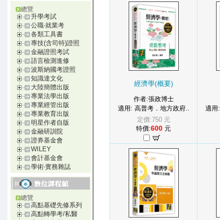
總覽
升學考試
公職‧就業考
各類工具書
專技(含司特)證照
金融證照考試
語言檢測進修
波斯納國考證照
知識達文化
經濟學(概要)
大陸簡體出版
專業法學出版
作者:張政博士
專業經管出版
適用: 高普考．地方政府..
適用
專業教育出版
定價:750 元
明星作者自版
600
特價:
元
金融研訓院
證券基金會
WILEY
會計基金會
學術‧實務雜誌
總覽
高點基礎先修系列
高點轉學考/私醫