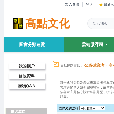
加入會員
登入
最新
高點文化
圖書分類速覽
雲端微課群
公職‧就業考
>
高
高點網路書店：
我的帳戶
修改資料
融合典試委員及考試專家學者經典著
購物Q&A
其精選範題之題型完整豐富，解答詳
依各章主題精心設計各類題型，循序
勝算。
國際經貿法律