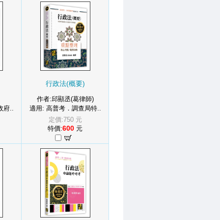
行政法(概要)
作者:邱顯丞(葛律師)
府..
適用: 高普考．調查局特..
定價:750 元
600
特價:
元