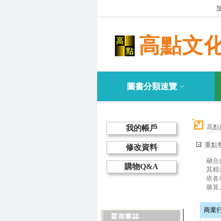
高點文
圖書分類速覽
高點
我的帳戶
重點
修改資料
融合
購物Q&A
其精
依各
勝算
商業