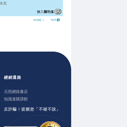
末頁
HOME
|
經銷通路
元照網路書店
知識達購課館
反詐騙！提醒您「不碰不說」