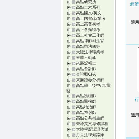
高點研究所
經濟
高點土木系列
高點國文/英文
高上國營/就業考
適用
高上高普初考
高上各類特考
高上社會工作師
高點律師司法官
高點司法四等
大陸法律職業考
來勝不動產
來勝記帳士
高點會計師
金證照CFA
來勝證券分析師
高點學士後中/西/獸
醫
高點護理師
行
高點醫檢師
高點物治師
高點放射師
適用
高點公共衛生師
登峰英文專修課程
大陸學歷認證代辦
月旦法學知識庫