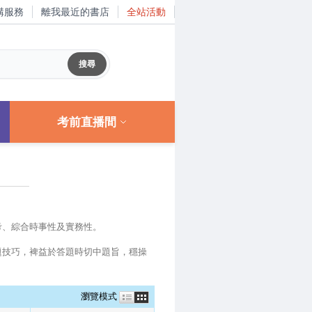
購服務
離我最近的書店
全站活動
考前直播間
考、綜合時事性及實務性。
題技巧，裨益於答題時切中題旨，穩操
瀏覽模式