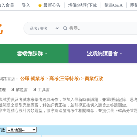
加入會員
登入
最新公告
增備(勘誤)下載
購書Q&A
團
化
雲端微課群
波斯納讀書會
公職‧就業考
>
高考(三等特考)
>
商業行政
網路書店：
整理
解題書
工具書
典試委員及考試專家學者經典著作，並加入最新時事議題，兼重理論記憶、思
選範題之題型完整豐富，解答詳實正確，並引導直接切入題旨之答題關鍵。
章主題精心設計各類題型，循序漸進釐清考生相關概念，並提供最正確高分答
。
行政