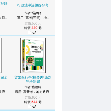
題好好
行政法申論題好好考
作者:嶺律師
員..
適用: 高考(三等)．地..
定價:550 元
440
特價:
元
題完全
貨幣銀行學(概要)申論題
完全制霸
作者:蔡經緯
府..
適用: 高普考．地方政府..
定價:680 元
544
特價:
元