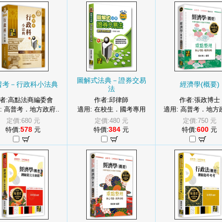
圖解式法典－證券交易
普考－行政科小法典
經濟學(概要)
法
者:高點法商編委會
作者:邱律師
作者:張政博士
: 高普考．地方政府..
適用: 在校生．國考專用
適用: 高普考．地方政
定價:680 元
定價:480 元
定價:750 元
578
384
600
特價:
元
特價:
元
特價:
元