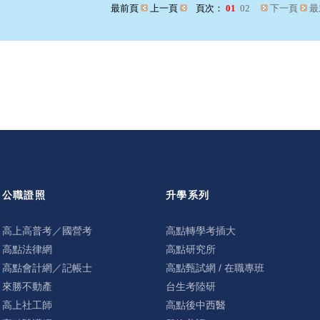
最前頁
上一頁
頁次：
01
02
下一頁
最
公職證照
升學系列
高上高普考／國營考
高點轉學考插大
高點法律網
高點研究所
高點會計網／記帳士
高點甄試網 / 在職專班
來勝不動產
台生考陸研
高上社工師
高點後中西醫