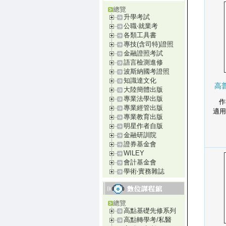
總覽
升學考試
公職‧就業考
各類工具書
專技(含司特)證照
金融證照考試
語言檢測進修
波斯納國考證照
知識達文化
高
大陸簡體出版
專業法學出版
作
專業經管出版
適用
專業教育出版
明星作者自版
金融研訓院
證券基金會
WILEY
會計基金會
學術‧實務雜誌
總覽
高點基礎先修系列
高點轉學考/私醫