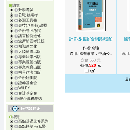
總覽
升學考試
公職‧就業考
各類工具書
專技(含司特)證照
金融證照考試
語言檢測進修
計算機概論(含網路概論)
國
波斯納國考證照
知識達文化
作者:余強
大陸簡體出版
適用: 國營事業．中油公..
適用
專業法學出版
定價:650 元
專業經管出版
520
特價:
元
專業教育出版
明星作者自版
金融研訓院
最
證券基金會
WILEY
會計基金會
學術‧實務雜誌
總覽
高點基礎先修系列
高點轉學考/私醫