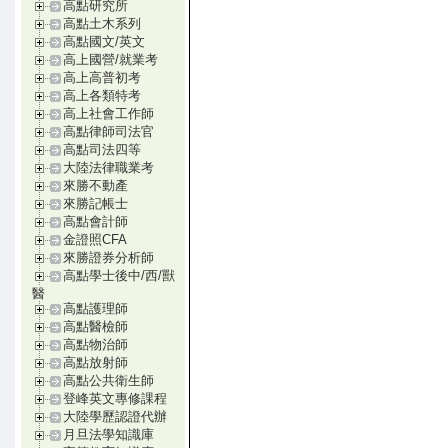
高點研究所
高點土木系列
高點國文/英文
高上國營/就業考
高上高普初考
高上各類特考
高上社會工作師
高點律師司法官
高點司法四等
大陸法律職業考
來勝不動產
來勝記帳士
高點會計師
金證照CFA
來勝證券分析師
高點學士後中/西/獸
醫
高點護理師
高點醫檢師
高點物治師
高點放射師
高點公共衛生師
登峰英文專修課程
大陸學歷認證代辦
月旦法學知識庫