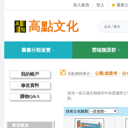
加入會員
登入
最新
高點文化
圖書分類速覽
雲端微課群
公職‧就業考
>
台
高點網路書店：
我的帳戶
修改資料
提供一套正確且精確切中命題趨勢之
購物Q&A
點。
技術士化驗類