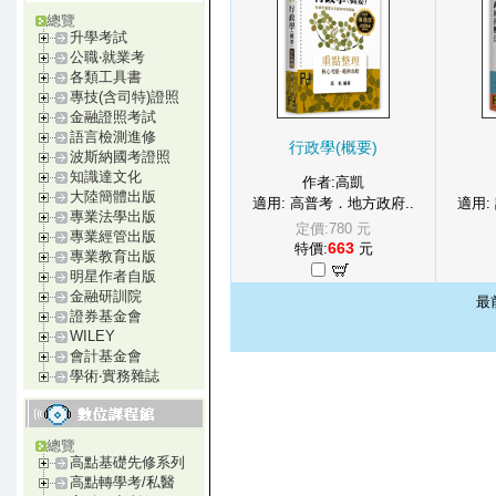
總覽
升學考試
公職‧就業考
各類工具書
專技(含司特)證照
金融證照考試
語言檢測進修
行政學(概要)
波斯納國考證照
知識達文化
作者:高凱
大陸簡體出版
適用: 高普考．地方政府..
適用:
專業法學出版
定價:780 元
專業經管出版
663
特價:
元
專業教育出版
明星作者自版
金融研訓院
最
證券基金會
WILEY
會計基金會
學術‧實務雜誌
總覽
高點基礎先修系列
高點轉學考/私醫