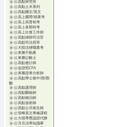
高點研究所
高點土木系列
高點國文/英文
高上國營/就業考
高上高普初考
高上各類特考
高上社會工作師
高點律師司法官
高點司法四等
大陸法律職業考
來勝不動產
來勝記帳士
高點會計師
金證照CFA
來勝證券分析師
高點學士後中/西/獸
醫
高點護理師
高點醫檢師
高點物治師
高點放射師
高點公共衛生師
登峰英文專修課程
大陸學歷認證代辦
月旦法學知識庫