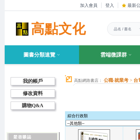
加入會員
登入
最新
高點文化
圖書分類速覽
雲端微課群
公職‧就業考
>
台
高點網路書店：
我的帳戶
修改資料
購物Q&A
綜合行政類