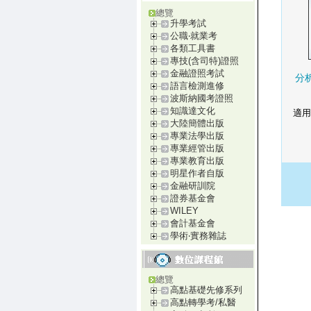
總覽
升學考試
公職‧就業考
各類工具書
專技(含司特)證照
金融證照考試
分
語言檢測進修
波斯納國考證照
知識達文化
適用
大陸簡體出版
專業法學出版
專業經管出版
專業教育出版
明星作者自版
金融研訓院
證券基金會
WILEY
會計基金會
學術‧實務雜誌
總覽
高點基礎先修系列
高點轉學考/私醫