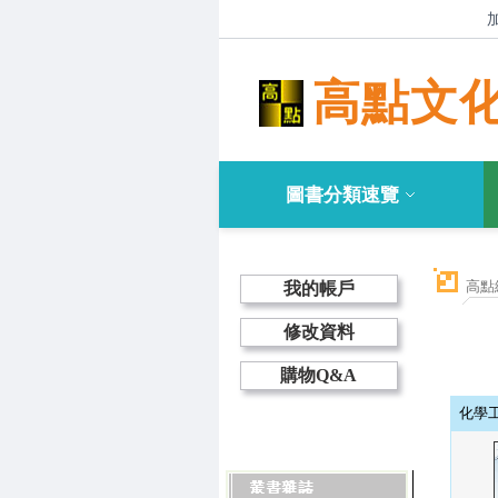
高點文
圖書分類速覽
高點
我的帳戶
修改資料
購物Q&A
化學