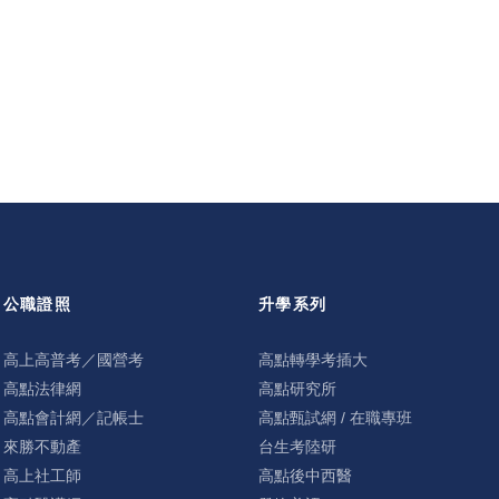
公職證照
升學系列
高上高普考／國營考
高點轉學考插大
高點法律網
高點研究所
高點會計網／記帳士
高點甄試網 / 在職專班
來勝不動產
台生考陸研
高上社工師
高點後中西醫