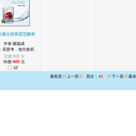
析儀分經典題型解析
作者:楊協成
: 高普考．地方政府..
定價:500 元
400
特價:
元
最前頁
上一頁
頁次：
01
下一頁
最末