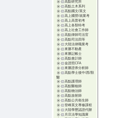
高點研究所
高點土木系列
高點國文/英文
高上國營/就業考
高上高普初考
高上各類特考
高上社會工作師
高點律師司法官
高點司法四等
大陸法律職業考
來勝不動產
來勝記帳士
高點會計師
金證照CFA
來勝證券分析師
高點學士後中/西/獸
醫
高點護理師
高點醫檢師
高點物治師
高點放射師
高點公共衛生師
登峰英文專修課程
大陸學歷認證代辦
月旦法學知識庫