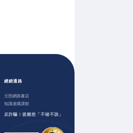
經銷通路
元照網路書店
知識達購課館
反詐騙！提醒您「不碰不說」