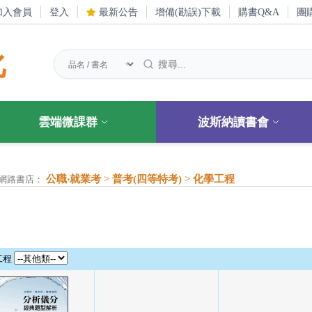
加入會員
登入
最新公告
增備(勘誤)下載
購書Q&A
團
化
雲端微課群
波斯納讀書會
公職‧就業考
>
普考(四等特考)
>
化學工程
網路書店：
工程