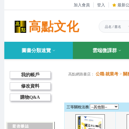
加入會員
登入
最新
高點文化
圖書分類速覽
雲端微課群
公職‧就業考
>
關
高點網路書店：
我的帳戶
修改資料
購物Q&A
三等關稅法務