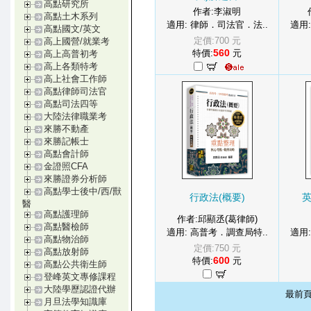
高點研究所
作者:李淑明
高點土木系列
適用: 律師．司法官．法..
適用
高點國文/英文
定價:700 元
高上國營/就業考
560
特價:
元
高上高普初考
高上各類特考
高上社會工作師
高點律師司法官
高點司法四等
大陸法律職業考
來勝不動產
來勝記帳士
高點會計師
金證照CFA
來勝證券分析師
高點學士後中/西/獸
行政法(概要)
醫
高點護理師
作者:邱顯丞(葛律師)
高點醫檢師
適用: 高普考．調查局特..
適用
高點物治師
定價:750 元
高點放射師
600
特價:
元
高點公共衛生師
登峰英文專修課程
大陸學歷認證代辦
最前
月旦法學知識庫