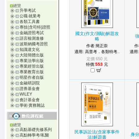
總覽
升學考試
公職‧就業考
各類工具書
專技(含司特)證照
金融證照考試
國文(作文/測驗)解題攻
語言檢測進修
略
波斯納國考證照
作者:簡正崇
作
知識達文化
適用: 高普考．各類特考..
適用
大陸簡體出版
定價:650 元
專業法學出版
553
特價:
元
專業經管出版
專業教育出版
明星作者自版
金融研訓院
證券基金會
WILEY
會計基金會
學術‧實務雜誌
總覽
高點基礎先修系列
民事訴訟法(含家事事件
身
高點轉學考/私醫
法)解題書