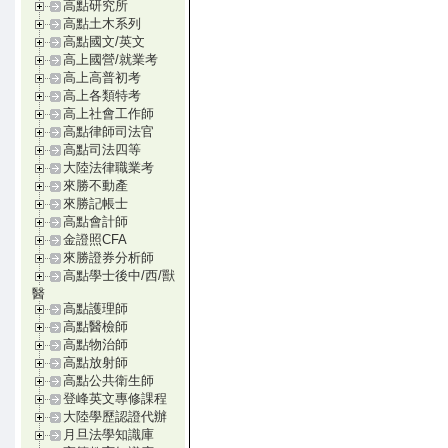
高點研究所
高點土木系列
高點國文/英文
高上國營/就業考
高上高普初考
高上各類特考
高上社會工作師
高點律師司法官
高點司法四等
大陸法律職業考
來勝不動產
來勝記帳士
高點會計師
金證照CFA
來勝證券分析師
高點學士後中/西/獸
醫
高點護理師
高點醫檢師
高點物治師
高點放射師
高點公共衛生師
登峰英文專修課程
大陸學歷認證代辦
月旦法學知識庫