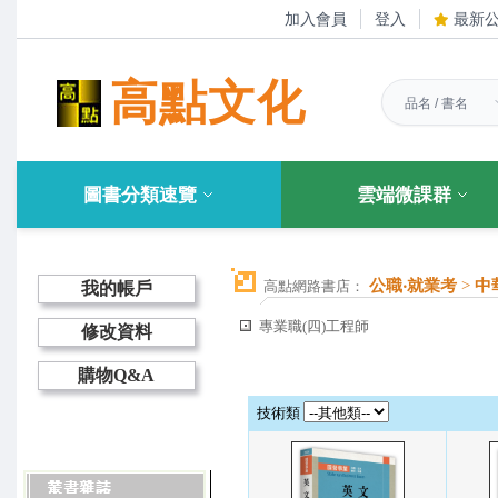
加入會員
登入
最新
高點文化
圖書分類速覽
雲端微課群
公職‧就業考
>
中
高點網路書店：
我的帳戶
專業職(四)工程師
修改資料
購物Q&A
技術類