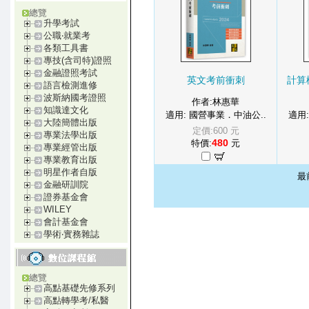
總覽
升學考試
公職‧就業考
各類工具書
專技(含司特)證照
金融證照考試
英文考前衝刺
計算
語言檢測進修
波斯納國考證照
作者:林惠華
知識達文化
適用: 國營事業．中油公..
適用
大陸簡體出版
定價:600 元
專業法學出版
480
特價:
元
專業經管出版
專業教育出版
明星作者自版
最
金融研訓院
證券基金會
WILEY
會計基金會
學術‧實務雜誌
總覽
高點基礎先修系列
高點轉學考/私醫