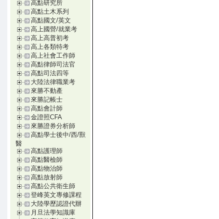
高點研究所
高點土木系列
高點國文/英文
高上國營/就業考
高上高普初考
高上各類特考
高上社會工作師
高點律師司法官
高點司法四等
大陸法律職業考
來勝不動產
來勝記帳士
高點會計師
金證照CFA
來勝證券分析師
高點學士後中/西/獸
醫
高點護理師
高點醫檢師
高點物治師
高點放射師
高點公共衛生師
登峰英文專修課程
大陸學歷認證代辦
月旦法學知識庫