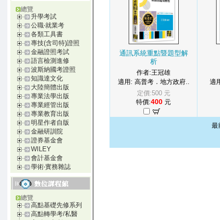
總覽
升學考試
公職‧就業考
各類工具書
專技(含司特)證照
金融證照考試
通訊系統重點暨題型解
語言檢測進修
析
波斯納國考證照
作者:王冠雄
知識達文化
適用: 高普考．地方政府..
適用
大陸簡體出版
定價:500 元
專業法學出版
400
特價:
元
專業經管出版
專業教育出版
明星作者自版
最
金融研訓院
證券基金會
WILEY
會計基金會
學術‧實務雜誌
總覽
高點基礎先修系列
高點轉學考/私醫