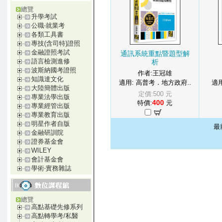
總覽
升學考試
公職‧就業考
各類工具書
專技(含司特)證照
金融證照考試
通訊系統重點暨題型解
語言檢測進修
析
波斯納國考證照
作者:王冠雄
知識達文化
適用: 高普考．地方政府..
適用
大陸簡體出版
定價:500 元
專業法學出版
400
特價:
元
專業經管出版
專業教育出版
明星作者自版
最
金融研訓院
證券基金會
WILEY
會計基金會
學術‧實務雜誌
總覽
高點基礎先修系列
高點轉學考/私醫