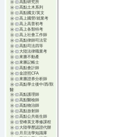
高點研究所
高點土木系列
高點國文/英文
高上國營/就業考
高上高普初考
高上各類特考
高上社會工作師
高點律師司法官
高點司法四等
大陸法律職業考
來勝不動產
來勝記帳士
高點會計師
金證照CFA
來勝證券分析師
高點學士後中/西/獸
醫
高點護理師
高點醫檢師
高點物治師
高點放射師
高點公共衛生師
登峰英文專修課程
大陸學歷認證代辦
月旦法學知識庫