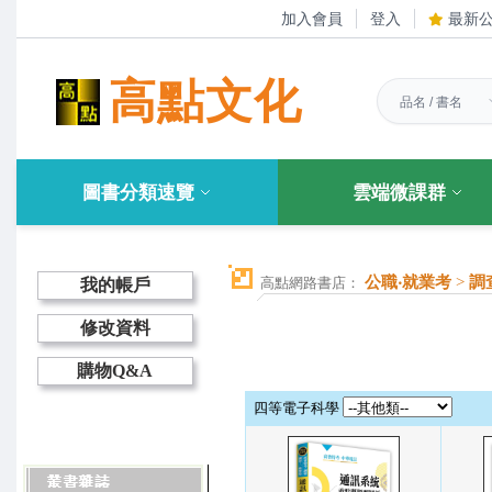
加入會員
登入
最新
高點文化
圖書分類速覽
雲端微課群
公職‧就業考
>
調
高點網路書店：
我的帳戶
修改資料
購物Q&A
四等電子科學