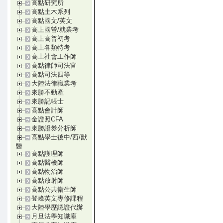
高點研究所
高點土木系列
高點國文/英文
高上國營/就業考
高上高普初考
高上各類特考
高上社會工作師
高點律師司法官
高點司法四等
大陸法律職業考
來勝不動產
來勝記帳士
高點會計師
金證照CFA
來勝證券分析師
高點學士後中/西/獸
醫
高點護理師
高點醫檢師
高點物治師
高點放射師
高點公共衛生師
登峰英文專修課程
大陸學歷認證代辦
月旦法學知識庫