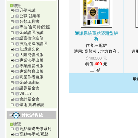
總覽
升學考試
公職‧就業考
各類工具書
專技(含司特)證照
金融證照考試
通訊系統重點暨題型解
語言檢測進修
析
波斯納國考證照
作者:王冠雄
知識達文化
適用: 高普考．地方政府..
適用
大陸簡體出版
定價:500 元
專業法學出版
400
特價:
元
專業經管出版
專業教育出版
明星作者自版
最
金融研訓院
證券基金會
WILEY
會計基金會
學術‧實務雜誌
總覽
高點基礎先修系列
高點轉學考/私醫