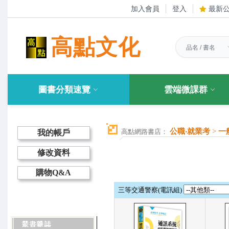
加入會員
登入
最新
高點文化
圖書分類速覽
雲端微課群
公職‧就業考
>
一
高點網路書店：
我的帳戶
修改資料
購物Q&A
三等交通警察(電訊組)