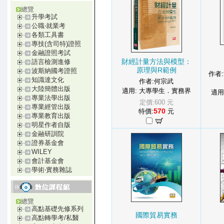
總覽
升學考試
公職‧就業考
各類工具書
專技(含司特)證照
金融證照考試
財經計量方法與模型：
語言檢測進修
原理與R範例
波斯納國考證照
作者
知識達文化
作者:何宗武
大陸簡體出版
適用: 大專學生．實務界
適用
專業法學出版
定價:600 元
專業經管出版
570
特價:
元
專業教育出版
明星作者自版
金融研訓院
證券基金會
WILEY
會計基金會
學術‧實務雜誌
總覽
高點基礎先修系列
國際貿易實務
高點轉學考/私醫