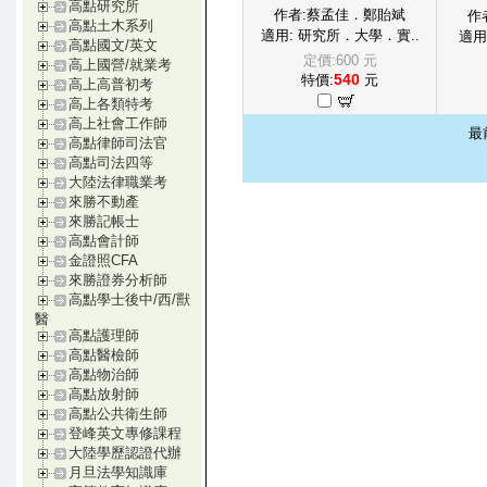
高點研究所
作者:蔡孟佳．鄭貽斌
作
高點土木系列
適用: 研究所．大學．實..
適用
高點國文/英文
定價:600 元
高上國營/就業考
540
特價:
元
高上高普初考
高上各類特考
高上社會工作師
最
高點律師司法官
高點司法四等
大陸法律職業考
來勝不動產
來勝記帳士
高點會計師
金證照CFA
來勝證券分析師
高點學士後中/西/獸
醫
高點護理師
高點醫檢師
高點物治師
高點放射師
高點公共衛生師
登峰英文專修課程
大陸學歷認證代辦
月旦法學知識庫