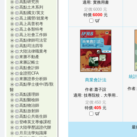
高點研究所
適用: 實務用書
高點土木系列
定價:6000 元
高點國文/英文
6000
特價:
元
高上國營/就業考
高上高普初考
高上各類特考
高上社會工作師
高點律師司法官
高點司法四等
大陸法律職業考
來勝不動產
來勝記帳士
高點會計師
金證照CFA
統
來勝證券分析師
商業會計法
高點學士後中/西/獸
作者
作者:蕭子誼
醫
高點護理師
適用: 技專院校．大學用..
高點醫檢師
定價:450 元
高點物治師
405
特價:
元
高點放射師
高點公共衛生師
登峰英文專修課程
最
大陸學歷認證代辦
月旦法學知識庫