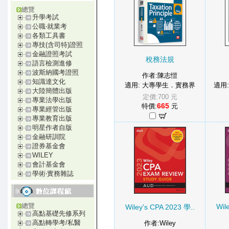
總覽
升學考試
公職‧就業考
各類工具書
專技(含司特)證照
金融證照考試
稅務法規
語言檢測進修
波斯納國考證照
作者:陳志愷
知識達文化
適用: 大專學生．實務界
適用
大陸簡體出版
定價:700 元
專業法學出版
665
特價:
元
專業經管出版
專業教育出版
明星作者自版
金融研訓院
證券基金會
WILEY
會計基金會
學術‧實務雜誌
總覽
Wil
Wiley's CPA 2023 學..
高點基礎先修系列
高點轉學考/私醫
作者:Wiley