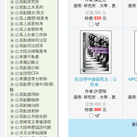
高點研究所
適用: 研究所．大學．實..
適用
高點土木系列
定價:350 元
高點國文/英文
333
特價:
元
高上國營/就業考
高上高普初考
高上各類特考
高上社會工作師
高點律師司法官
高點司法四等
大陸法律職業考
來勝不動產
來勝記帳士
高點會計師
金證照CFA
來勝證券分析師
在治理中鑲嵌民主：公
NP
民參..
高點學士後中/西/獸
醫
作者:許雲翔
高點護理師
適用: 研究所．大學．實..
適用
高點醫檢師
定價:400 元
高點物治師
380
特價:
元
高點放射師
高點公共衛生師
登峰英文專修課程
最
大陸學歷認證代辦
月旦法學知識庫