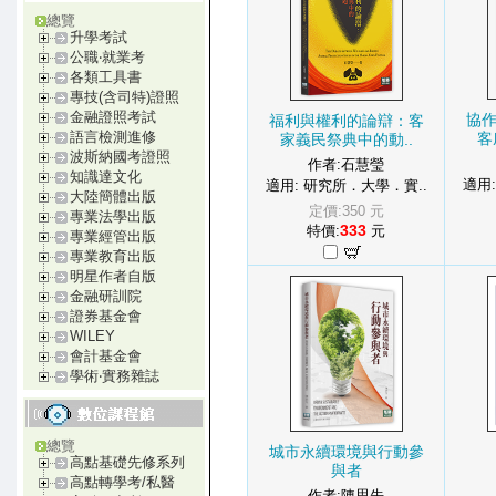
總覽
升學考試
公職‧就業考
各類工具書
專技(含司特)證照
金融證照考試
協
福利與權利的論辯：客
語言檢測進修
客
家義民祭典中的動..
波斯納國考證照
作者:石慧瑩
知識達文化
適用
適用: 研究所．大學．實..
大陸簡體出版
定價:350 元
專業法學出版
333
特價:
元
專業經管出版
專業教育出版
明星作者自版
金融研訓院
證券基金會
WILEY
會計基金會
學術‧實務雜誌
總覽
城市永續環境與行動參
高點基礎先修系列
與者
高點轉學考/私醫
作者:陳思先