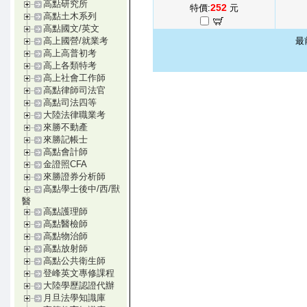
高點研究所
252
特價:
元
高點土木系列
高點國文/英文
最
高上國營/就業考
高上高普初考
高上各類特考
高上社會工作師
高點律師司法官
高點司法四等
大陸法律職業考
來勝不動產
來勝記帳士
高點會計師
金證照CFA
來勝證券分析師
高點學士後中/西/獸
醫
高點護理師
高點醫檢師
高點物治師
高點放射師
高點公共衛生師
登峰英文專修課程
大陸學歷認證代辦
月旦法學知識庫