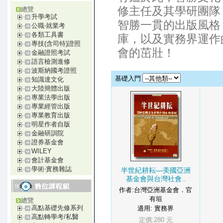
修主任及其學研團隊
總覽
升學考試
智勝一貫的出版風格
公職‧就業考
各類工具書
庫，以及實務界運作
專技(含司特)證照
會的茁壯！
金融證照考試
語言檢測進修
波斯納國考證照
基礎入門
知識達文化
大陸簡體出版
專業法學出版
專業經管出版
專業教育出版
明星作者自版
金融研訓院
證券基金會
WILEY
會計基金會
學術‧實務雜誌
半世紀耕耘—美國亞洲
基金會與台灣社會..
作者:台灣亞洲基金會．官
有垣
總覽
高點基礎先修系列
適用: 實務界
高點轉學考/私醫
定價:280 元