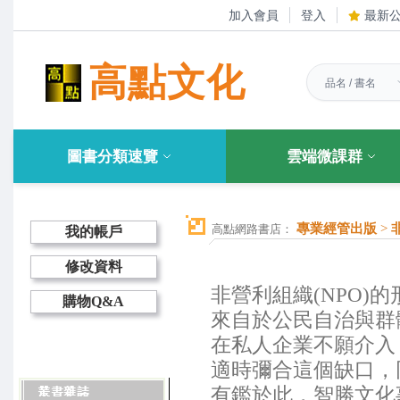
加入會員
登入
最新
高點文化
圖書分類速覽
雲端微課群
專業經管出版
>
高點網路書店：
我的帳戶
修改資料
非營利組織(NPO
購物Q&A
來自於公民自治與群
在私人企業不願介入
適時彌合這個缺口，
有鑑於此，智勝文化