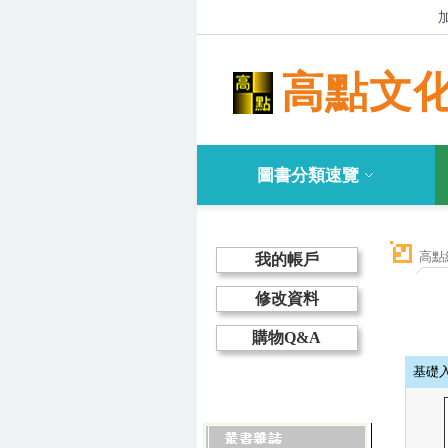
高點文
圖書分類速覽
高點
我的帳戶
修改資料
購物Q&A
基礎