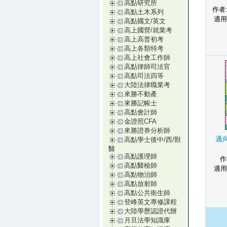
高點研究所
作者
高點土木系列
適用
高點國文/英文
高上國營/就業考
高上高普初考
高上各類特考
高上社會工作師
高點律師司法官
高點司法四等
大陸法律職業考
來勝不動產
來勝記帳士
高點會計師
金證照CFA
來勝證券分析師
邁
高點學士後中/西/獸
醫
高點護理師
作
高點醫檢師
適用
高點物治師
高點放射師
高點公共衛生師
登峰英文專修課程
大陸學歷認證代辦
月旦法學知識庫