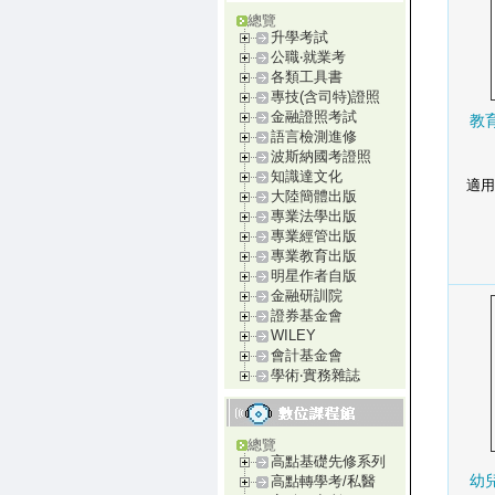
總覽
升學考試
公職‧就業考
各類工具書
專技(含司特)證照
金融證照考試
教
語言檢測進修
波斯納國考證照
知識達文化
適用
大陸簡體出版
專業法學出版
專業經管出版
專業教育出版
明星作者自版
金融研訓院
證券基金會
WILEY
會計基金會
學術‧實務雜誌
總覽
高點基礎先修系列
幼
高點轉學考/私醫