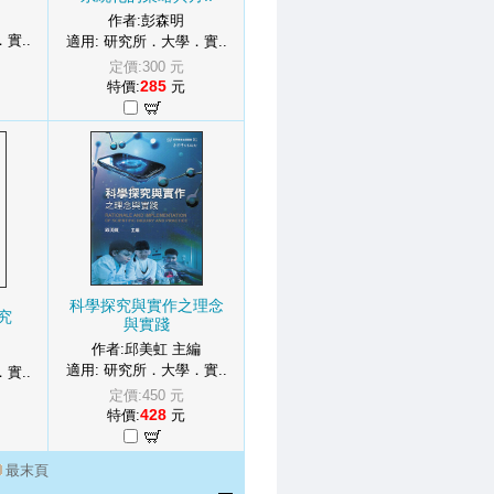
作者:彭森明
實..
適用: 研究所．大學．實..
定價:300 元
285
特價:
元
科學探究與實作之理念
究
與實踐
作者:邱美虹 主編
適用: 研究所．大學．實..
實..
定價:450 元
428
特價:
元
最末頁