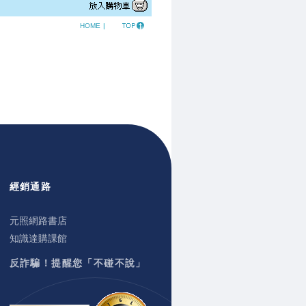
HOME
|
經銷通路
元照網路書店
知識達購課館
反詐騙！提醒您「不碰不說」