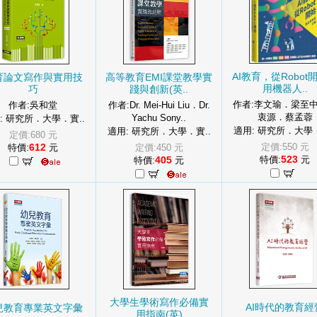
AI教育，從Robot
育論文寫作與實用技
高等教育EMI課堂教學實
用機器人..
巧
踐與創新(英..
作者:李文瑜．梁至
作者:吳和堂
作者:Dr. Mei-Hui Liu．Dr.
衷源．蔡孟蓉
Yachu Sony..
: 研究所．大學．實..
適用: 研究所．大學．
適用: 研究所．大學．實..
定價:680 元
612
定價:550 元
特價:
元
定價:450 元
523
405
特價:
元
特價:
元
大學生學術寫作必備實
AI時代的教育經
兒教育專業英文字彙
用指南(英)