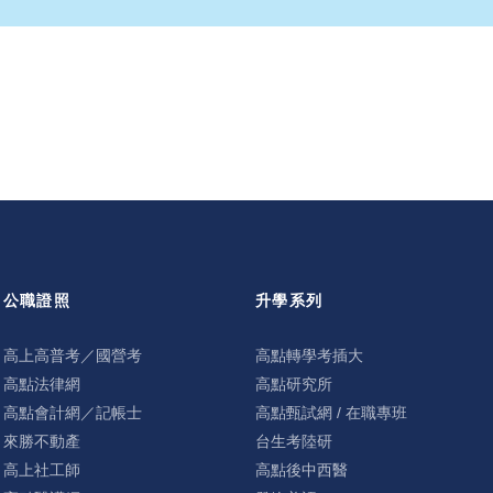
公職證照
升學系列
高上高普考／國營考
高點轉學考插大
高點法律網
高點研究所
高點會計網／記帳士
高點甄試網 / 在職專班
來勝不動產
台生考陸研
高上社工師
高點後中西醫