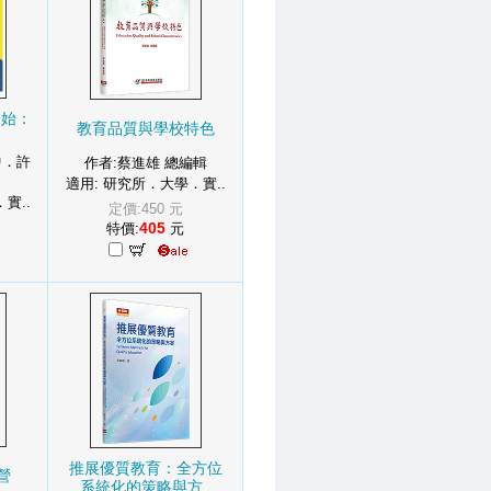
開始：
教育品質與學校特色
中．許
作者:蔡進雄 總編輯
適用: 研究所．大學．實..
實..
定價:450 元
405
特價:
元
推展優質教育：全方位
營
系統化的策略與方..