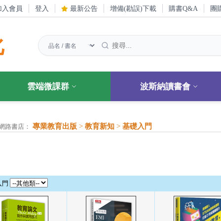
加入會員
登入
最新公告
增備(勘誤)下載
購書Q&A
團
化
雲端微課群
波斯納讀書會
專業教育出版
>
教育新知
>
基礎入門
網路書店：
入門