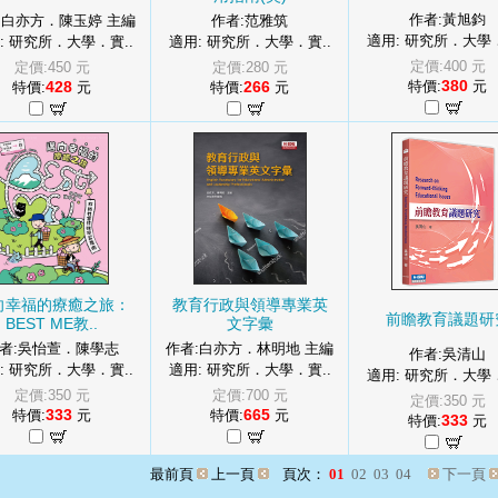
作者:黃旭鈞
:白亦方．陳玉婷 主編
作者:范雅筑
適用: 研究所．大學．
: 研究所．大學．實..
適用: 研究所．大學．實..
定價:400 元
定價:450 元
定價:280 元
380
428
266
特價:
元
特價:
元
特價:
元
向幸福的療癒之旅：
教育行政與領導專業英
前瞻教育議題研
BEST ME教..
文字彙
者:吳怡萱．陳學志
作者:白亦方．林明地 主編
作者:吳清山
: 研究所．大學．實..
適用: 研究所．大學．實..
適用: 研究所．大學．
定價:350 元
定價:700 元
定價:350 元
333
665
特價:
元
特價:
元
333
特價:
元
最前頁
上一頁
頁次：
01
02
03
04
下一頁