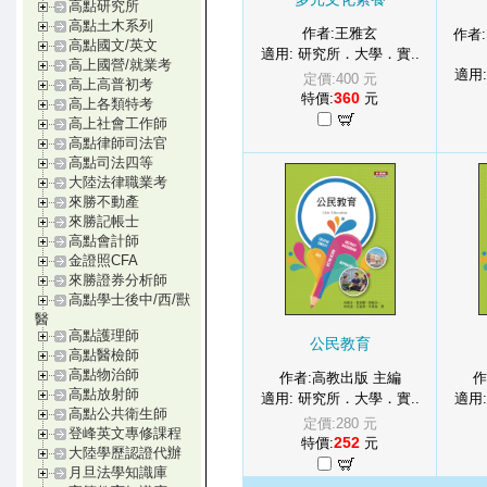
高點研究所
高點土木系列
作者:王雅玄
作者
高點國文/英文
適用: 研究所．大學．實..
高上國營/就業考
適用
定價:400 元
高上高普初考
360
特價:
元
高上各類特考
高上社會工作師
高點律師司法官
高點司法四等
大陸法律職業考
來勝不動產
來勝記帳士
高點會計師
金證照CFA
來勝證券分析師
高點學士後中/西/獸
醫
高點護理師
公民教育
高點醫檢師
高點物治師
作者:高教出版 主編
作
高點放射師
適用: 研究所．大學．實..
適用
高點公共衛生師
定價:280 元
登峰英文專修課程
252
特價:
元
大陸學歷認證代辦
月旦法學知識庫