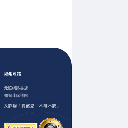
經銷通路
元照網路書店
知識達購課館
反詐騙！提醒您「不碰不說」