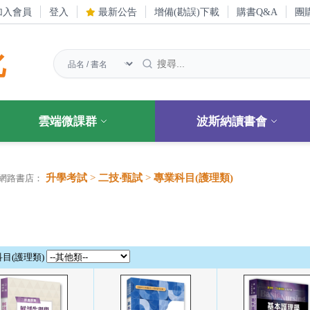
加入會員
登入
最新公告
增備(勘誤)下載
購書Q&A
團
化
雲端微課群
波斯納讀書會
升學考試
>
二技‧甄試
>
專業科目(護理類)
網路書店：
目(護理類)