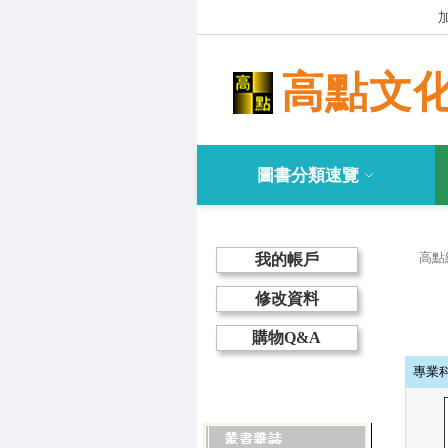
高點文
圖書分類速覽
高點
我的帳戶
修改資料
購物Q&A
專業科