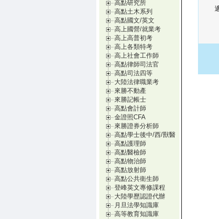
高點研究所
高點土木系列
高點國文/英文
高上國營/就業考
高上高普初考
高上各類特考
高上社會工作師
高點律師司法官
高點司法四等
大陸法律職業考
來勝不動產
來勝記帳士
高點會計師
金證照CFA
來勝證券分析師
高點學士後中/西/獸醫
高點護理師
高點醫檢師
高點物治師
高點放射師
高點公共衛生師
登峰英文專修課程
大陸學歷認證代辦
月旦法學知識庫
高等教育知識庫