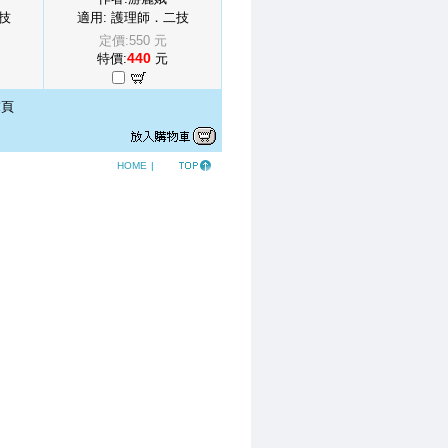
技
適用: 護理師．二技
定價:550 元
440
特價:
元
頁
HOME
|