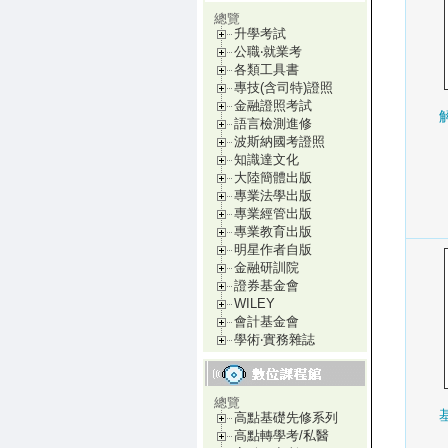
總覽
升學考試
公職‧就業考
各類工具書
專技(含司特)證照
金融證照考試
語言檢測進修
波斯納國考證照
知識達文化
大陸簡體出版
專業法學出版
專業經管出版
專業教育出版
明星作者自版
金融研訓院
證券基金會
WILEY
會計基金會
學術‧實務雜誌
總覽
高點基礎先修系列
高點轉學考/私醫