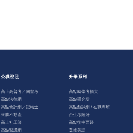
公職證照
升學系列
高上高普考／國營考
高點轉學考插大
高點法律網
高點研究所
高點會計網／記帳士
高點甄試網 / 在職專班
來勝不動產
台生考陸研
高上社工師
高點後中西醫
高點醫護網
登峰美語