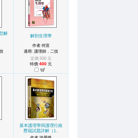
型解
解剖生理學
作者:何宣
技
適用: 護理師．二技
定價:500 元
400
特價:
元
基本護理學與護理行政
歷屆試題詳解（1..
作者:游麗娥