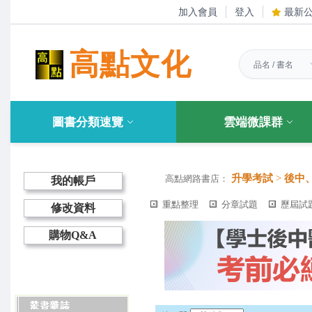
加入會員
登入
最新
高點文化
圖書分類速覽
雲端微課群
升學考試
>
後中
高點網路書店：
我的帳戶
重點整理
分章試題
歷屆試
修改資料
購物Q&A