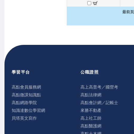
最前
學習平台
公職證照
高點會員服務網
高上高普考／國營考
高點微課知識點
高點法律網
高點網路學院
高點會計網／記帳士
知識達數位學習網
來勝不動產
貝塔英文寫作
高上社工師
高點醫護網
高點土木網