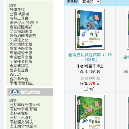
後西醫
總覽
升學考試
公職‧就業考
各類工具書
專技(含司特)證照
金融證照考試
語言檢測進修
波斯納國考證照
知識達文化
大陸簡體出版
專業法學出版
專業經管出版
物理歷屆試題精解（115
生
專業教育出版
～106年）
明星作者自版
金融研訓院
作者:程量子博士
證券基金會
適用: 後西醫
適
WILEY
定價:680 元
會計基金會
學術‧實務雜誌
578
特價:
元
總覽
高點基礎先修系列
高點轉學考/私醫
高點研究所
高點土木系列
高點國文/英文
高上國營/就業考