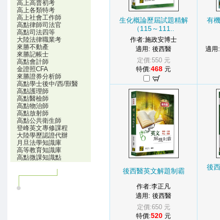
高上高普初考
高上各類特考
高上社會工作師
生化概論歷屆試題精解
有
高點律師司法官
（115～111..
高點司法四等
大陸法律職業考
作者:施政安博士
來勝不動產
適用: 後西醫
適用
來勝記帳士
定價:550 元
高點會計師
468
金證照CFA
特價:
元
來勝證券分析師
高點學士後中/西/獸醫
高點護理師
高點醫檢師
高點物治師
高點放射師
高點公共衛生師
登峰英文專修課程
大陸學歷認證代辦
月旦法學知識庫
高等教育知識庫
高點微課知識點
後
後西醫英文解題制霸
作者:李正凡
適用: 後西醫
定價:650 元
520
特價:
元