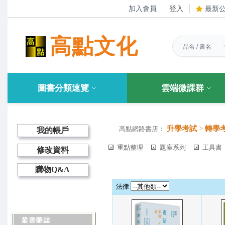
加入會員
登入
最新
高點文化
圖書分類速覽
雲端微課群
升學考試
>
轉學
高點網路書店：
我的帳戶
重點整理
題庫系列
工具書
修改資料
購物Q&A
法律