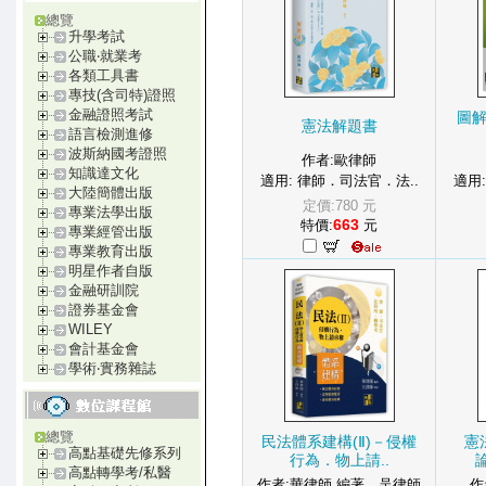
總覽
升學考試
公職‧就業考
各類工具書
專技(含司特)證照
金融證照考試
圖
憲法解題書
語言檢測進修
波斯納國考證照
作者:歐律師
知識達文化
適用: 律師．司法官．法..
適用
大陸簡體出版
定價:780 元
專業法學出版
663
特價:
元
專業經管出版
專業教育出版
明星作者自版
金融研訓院
證券基金會
WILEY
會計基金會
學術‧實務雜誌
總覽
民法體系建構(Ⅱ)－侵權
憲
高點基礎先修系列
行為．物上請..
高點轉學考/私醫
作者:華律師 編著．吴律師
作