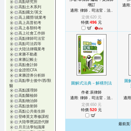
高點研究所
增訂
適用
高點土木系列
適用: 律師．司法官．法..
高點國文/英文
定價:620 元
高上國營/就業考
496
特價:
元
高上高普初考
高上各類特考
高上社會工作師
高點律師司法官
高點司法四等
大陸法律職業考
來勝不動產
來勝記帳士
高點會計師
金證照CFA
來勝證券分析師
圖
高點學士後中/西/獸
圖解式法典－解構刑法
醫
高點護理師
作者:辰律師
高點醫檢師
適用: 律師．司法官．法..
適用
高點物治師
定價:650 元
高點放射師
520
特價:
元
高點公共衛生師
登峰英文專修課程
大陸學歷認證代辦
最前頁
月旦法學知識庫