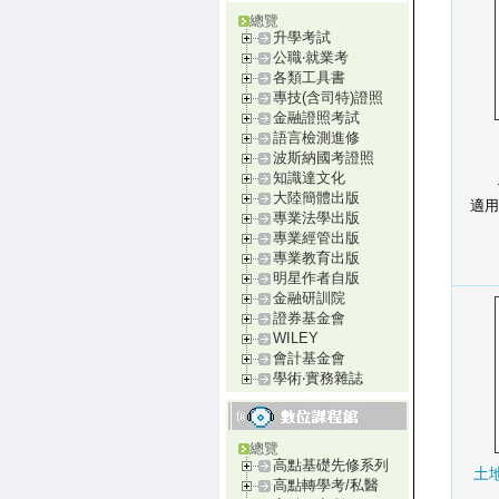
總覽
升學考試
公職‧就業考
各類工具書
專技(含司特)證照
金融證照考試
語言檢測進修
波斯納國考證照
知識達文化
大陸簡體出版
適用
專業法學出版
專業經管出版
專業教育出版
明星作者自版
金融研訓院
證券基金會
WILEY
會計基金會
學術‧實務雜誌
總覽
高點基礎先修系列
土
高點轉學考/私醫