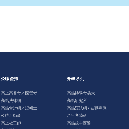
公職證照
升學系列
高上高普考／國營考
高點轉學考插大
高點法律網
高點研究所
高點會計網／記帳士
高點甄試網 / 在職專班
來勝不動產
台生考陸研
高上社工師
高點後中西醫