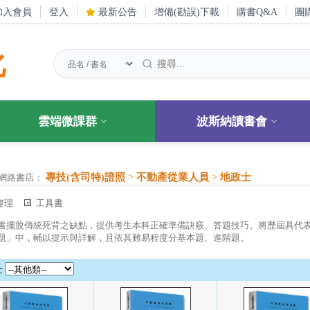
加入會員
登入
最新公告
增備(勘誤)下載
購書Q&A
團
化
雲端微課群
波斯納讀書會
專技(含司特)證照
>
不動產從業人員
>
地政士
網路書店：
整理
工具書
書擺脫傳統死背之缺點，提供考生本科正確準備訣竅、答題技巧。將歷屆具代
題」中，輔以提示與詳解，且依其難易程度分基本題、進階題。
士