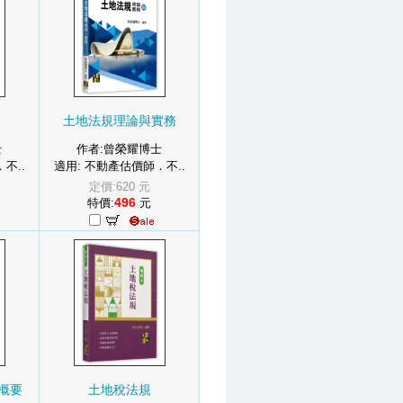
土地法規理論與實務
士
作者:曾榮耀博士
不..
適用: 不動產估價師．不..
定價:620 元
496
特價:
元
概要
土地稅法規