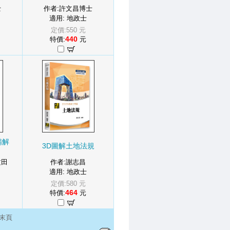
士
作者:許文昌博士
適用: 地政士
定價:550 元
440
特價:
元
精解
3D圖解土地法規
）
文田
作者:謝志昌
適用: 地政士
定價:580 元
464
特價:
元
末頁