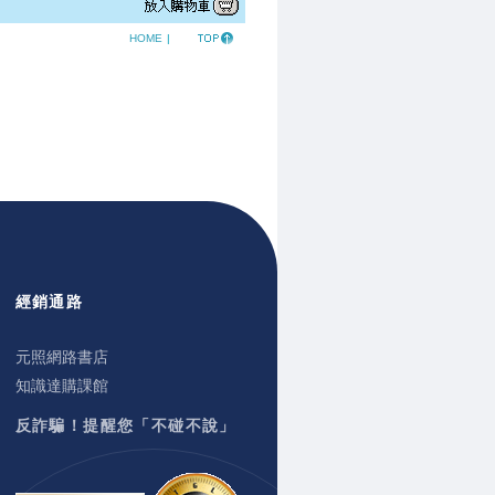
HOME
|
經銷通路
元照網路書店
知識達購課館
反詐騙！提醒您「不碰不說」