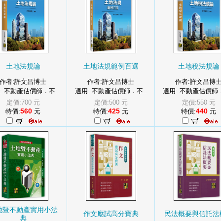
土地法規論
土地法規範例百選
土地稅法規論
作者:許文昌博士
作者:許文昌博士
作者:許文昌博
: 不動產估價師．不..
適用: 不動產估價師．不..
適用: 不動產估價師．
定價:700 元
定價:500 元
定價:550 元
560
425
440
特價:
元
特價:
元
特價:
元
地暨不動產實用小法
作文應試高分寶典
民法概要與信託法
典