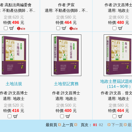
者:高點法商編委會
作者:尹宸
作者:許文昌博
: 不動產估價師．不..
適用: 不動產估價師．不..
適用: 地政士
定價:620 元
定價:580 元
定價:600 元
496
464
480
特價:
元
特價:
元
特價:
元
地政士歷屆試題
土地法規
土地登記實務
（114～90年
作者:許文昌博士
作者:許文昌博士
作者:許文昌．曾
適用: 地政士
適用: 地政士
適用: 地政士
定價:520 元
定價:500 元
定價:580 元
416
400
464
特價:
元
特價:
元
特價:
元
最前頁
上一頁
頁次：
01
02
下一頁
最