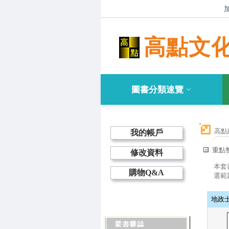
高點文
圖書分類速覽
高點
我的帳戶
重點
修改資料
本套
購物Q&A
選範
地政