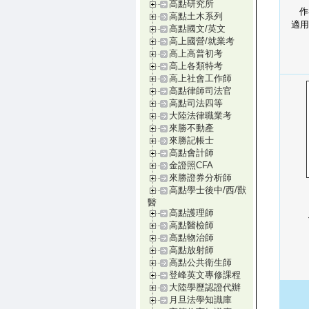
高點研究所
作
高點土木系列
適用
高點國文/英文
高上國營/就業考
高上高普初考
高上各類特考
高上社會工作師
高點律師司法官
高點司法四等
大陸法律職業考
來勝不動產
來勝記帳士
高點會計師
金證照CFA
來勝證券分析師
高點學士後中/西/獸
醫
高點護理師
高點醫檢師
高點物治師
高點放射師
高點公共衛生師
登峰英文專修課程
大陸學歷認證代辦
月旦法學知識庫