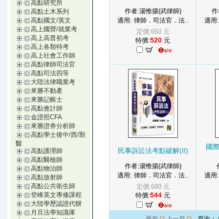
高點研究所
作者:湯惟揚(武律師)
作
高點土木系列
適用: 律師．司法官．法..
適用
高點國文/英文
高上國營/就業考
定價:650 元
高上高普初考
520
特價:
元
高上各類特考
高上社會工作師
高點律師司法官
高點司法四等
大陸法律職業考
來勝不動產
來勝記帳士
高點會計師
金證照CFA
來勝證券分析師
高點學士後中/西/獸
醫
國
民事訴訟法考點破解(II)
高點護理師
高點醫檢師
作者:湯惟揚(武律師)
高點物治師
適用: 律師．司法官．法..
適用
高點放射師
高點公共衛生師
定價:680 元
544
登峰英文專修課程
特價:
元
大陸學歷認證代辦
月旦法學知識庫
最前
上一頁
頁次：