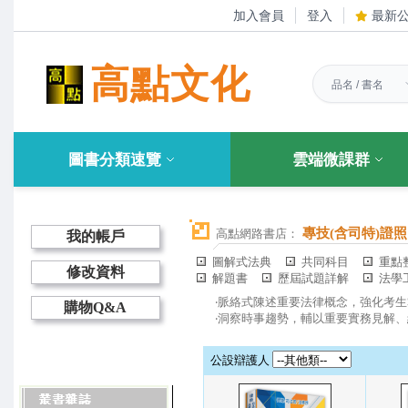
加入會員
登入
最新
高點文化
圖書分類速覽
雲端微課群
專技(含司特)證照
高點網路書店：
我的帳戶
圖解式法典
共同科目
重點
修改資料
解題書
歷屆試題詳解
法學
‧脈絡式陳述重要法律概念，強化考
購物Q&A
‧洞察時事趨勢，輔以重要實務見解
公設辯護人