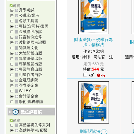
總覽
升學考試
公職‧就業考
各類工具書
專技(含司特)證照
金融證照考試
語言檢測進修
財產法(Ⅱ)－侵權行為
財
波斯納國考證照
法．物權法
知識達文化
作者:李淑明
大陸簡體出版
適用: 律師．司法官．法..
適用
專業法學出版
定價:680 元
專業經管出版
544
特價:
元
專業教育出版
明星作者自版
金融研訓院
證券基金會
WILEY
會計基金會
學術‧實務雜誌
總覽
高點基礎先修系列
高點轉學考/私醫
刑事訴訟法(下)