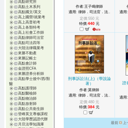
高點研究所
作者:王子鳴律師
高點土木系列
適用: 律師．司法官．法..
適用
高點國文/英文
高上國營/就業考
定價:550 元
高上高普初考
440
特價:
元
高上各類特考
高上社會工作師
高點律師司法官
高點司法四等
大陸法律職業考
來勝不動產
來勝記帳士
高點會計師
金證照CFA
來勝證券分析師
刑事訴訟法(上)（學說論
高點學士後中/西/獸
證
著）
醫
高點護理師
作者:莫律師
高點醫檢師
適用: 律師．司法官．法..
適用
高點物治師
定價:480 元
高點放射師
384
特價:
元
高點公共衛生師
登峰英文專修課程
大陸學歷認證代辦
最前
上
月旦法學知識庫